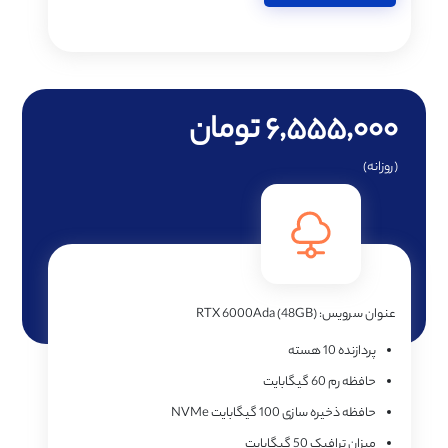
۶,۵۵۵,۰۰۰ تومان
(روزانه)
عنوان سرویس:
RTX 6000Ada (48GB)
پردازنده
10 هسته
حافظه رم
60 گیگابایت
حافظه ذخیره سازی
100 گیگابایت NVMe
میزان ترافیک
50 گیگابایت