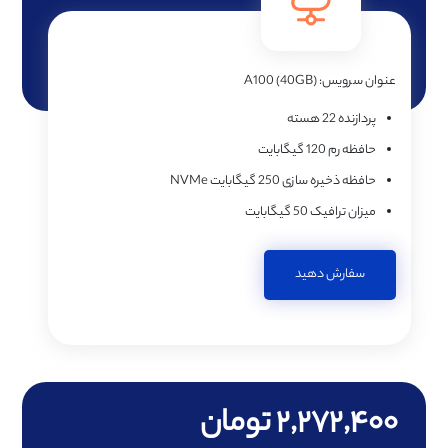
عنوان سرویس:
A100 (40GB)
پردازنده
22 هسته
حافظه رم
120 گیگابایت
حافظه ذخیره سازی
250 گیگابایت NVMe
میزان ترافیک
50 گیگابایت
سفارش دهید
۲,۲۷۲,۴۰۰ تومان