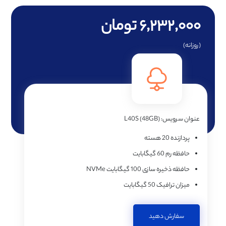
۶,۲۳۲,۰۰۰ تومان
(روزانه)
عنوان سرویس:
L40S (48GB)
پردازنده
20 هسته
حافظه رم
60 گیگابایت
حافظه ذخیره سازی
100 گیگابایت NVMe
میزان ترافیک
50 گیگابایت
سفارش دهید