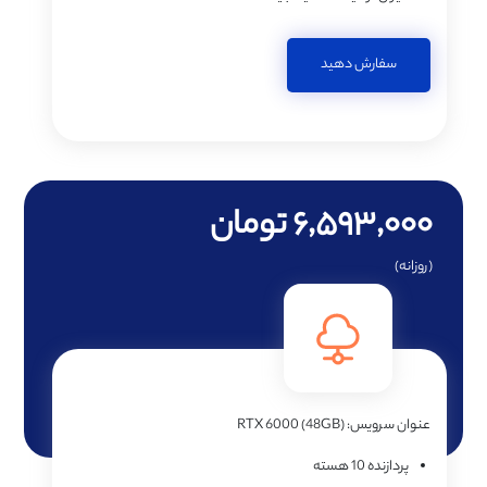
سفارش دهید
۶,۵۹۳,۰۰۰ تومان
(روزانه)
عنوان سرویس:
RTX 6000 (48GB)
پردازنده
10 هسته