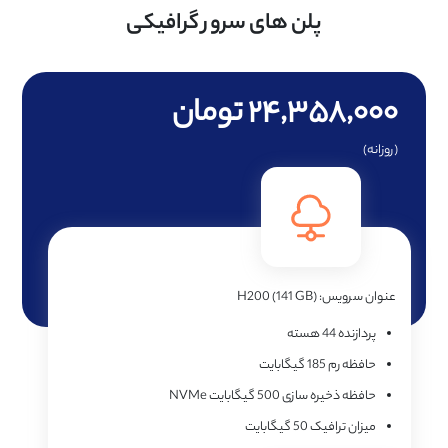
پلن های سرور گرافیکی
۲۴,۳۵۸,۰۰۰ تومان
(روزانه)
عنوان سرویس:
H200 (141 GB)
پردازنده
44 هسته
حافظه رم
185 گیگابایت
حافظه ذخیره سازی
500 گیگابایت NVMe
میزان ترافیک
50 گیگابایت