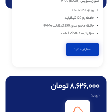
عنوان سرویس:
A100 (80GB)
پردازنده
22 هسته
حافظه رم
120 گیگابایت
حافظه ذخیره سازی
250 گیگابایت NVMe
میزان ترافیک
50 گیگابایت
سفارش دهید
۸,۶۲۶,۰۰۰ تومان
(روزانه)