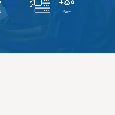
+
۵۰+
سرورها
و