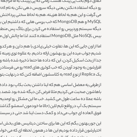
اتفاق دوم بحث پی پینگ هست، زمانی که پی پپینگ به ما مراجعه ک
رو دیگه استفاده نکنن یعنی دیگه سرویس دهی نکن به نام abar cloud و دنبال جایگزین می گشتن، یک جایگزین پیدا کرده بودن به نام
بیس NoSQL مثل MongoDB استفاده کنند لذا ما چالش اول مون این بود که بتونیم هر سه این ها رو ساپورت کنیم و به عنوان سرویس بتونیم بهشون ارائه بدیم.
اما از اون جایی که این ها، تفاوت خیلی زیادی با هم دارن و هر
افزارشون به وجود 
یک Replica از نوع read به کلاسشون اضافه کنن که در نهایت بتونن اگر نیاز به اسکیل هم باشه از این طریق سیستمشون رو اسکیل کنند.
از طرفی یه معضل اساسی هم که اینا داشتن بحث بکاپ بود داده 
باهاشون صحبت می کردیم مثلا فرض کن دیگه شده بود شصد یا هف
فوق العاده ای جواب می‌داد و کمک دست اینا شد حتی در سیس