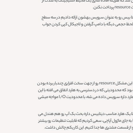
این شد که هزینه آماده سازی یک محیط استیجینگ به شدت از
.
یتا بیس رو به عنوان سرویس بهشون ارائه دادیم در سه سطح
یم که از لحظ حجمی دیگه با دامپ گرفتن و لاجیکال کپی کردن جواب
سیستم آجیل حسینی این جوری بود که، زمانی که کمپین می خواستن برن با مشکل کندی سرعت مواجه می شدن و سایت عملا دیگه بالا نمی‌اومد. برای رفع این مشکل resource رو از جهت سخت افزاری چندبار برده بودن
این بود که در درجه اول اومدیم سرور دیتابیس رو از سرورPHP جدا کردیم. هدف اصلی این بود که محدودیتی که در دسترسی به هارد اتفاق می افته با این
قضیه دو برابر کنیم. چون شما موقعی که داری درخواست های مربوط به خود سایت یا عکس ها رو به همون هاردی ارسال می کنی که دیتابیس روی اون هارد داره سرویس داده می شه، با محدودیت I/O مواجه میشی
 حالا یک هارد مناسب دیتابیس داره بحث بک آپ رو هم هندل می
کنه و دیگه این نگرانی بکاپ شون هم ازشون گرفتیم. تو زمینه خود سرویسشون هم که از پرستاشاپ استفاده می کردن، اومدیم با استفاده از PHP FPM به جای ماژول آپاچی، سعی کردیم که قابلیت تنظیمات رو بیشتر
 سایت رو از قسمت مشتری ها جدا کنیم. این کار یکم چالش داشت،