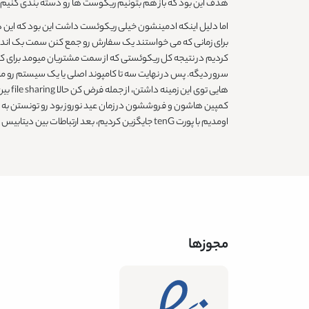
هدف این بود که باز هم بتونیم ریکوست ها رو دسته بندی کنیم
اما دلیل اینکه ادمینشون خیلی ریکوئست داشت این بود که این
برای زمانی که می خواستند یک سفارش رو جمع کنن سمت بک اند ار
سرور دیگه. پس در نهایت سه تا کامپوند اصلی یا یک سیستم رو ما
هایی
کمپین هاشون و فروششون در زمان عید نوروز بود رو تونستن به صو
اومدیم با پورت tenG جایگزین کردیم، بعد ارتباطات بین دیتابیس رو اومدیم به نزدیک ترین حالت ممکن در کنار همون سرور PHP قرار دادیم و در نهایت دیگه با مجموعه ای از این کارها تونستیم راهکار نهایی رو پیدا کنیم.
مجوزها