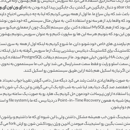
رد از یک ساختار ابری استفاده می کرد که سرویس دیتابیس رو هم بهشون ارائه می‌داد.
آی ون اون آی و
دیگه سیستم وردپرس رو استفاده می کردن برای بلاگ، پس منطقی بود که از هم MySQL استفاده کنن. برای
 کدوم نیازمندی های خاص خودشونو دارن، ما شروع کردیم به اینکه اول از همه یه سری ت
آوردن که خب کوئری های read رو می فرستادن سمت اسلو و رایت و فقط سمت مستر ارسال می شد؛ ولی خب ما سیس
به صورت واقعا زیادی داشت رشد می کرد دیگه مدل دامپ گرفتن تقریبا جواب نمیداد ه
تصد صد گیگ دیتا بعد اینا شب به شب تازه بک آپ می گرفتن و این بک آپ شون تا می
سیستم بک آپ در وا
تم دولپشون.
اختیارشون قرار د