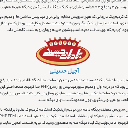
ه هر اتفاقی رو اون دیتا بیس می افتاد دیگه هیچ تاثیری روی پروداکشنشون نداشت و 
 هر موقع هم خواستن باز اون پنکیک رو کلا دلیتش کنن و دیگه هزینه هم بابت resource پرداخت نکنن
مک کردیم یک در زمانی که هیچ سرویس مشابه ایرانی برای دیتابیس نداشتن ما اومدیم د
Mo؛ ضمن اینکه در قسمت بعدی با استفاده از مدل بک آپ گیرمون هم تونستیم مشکل بکاپشون رو حل کن
آجیل حسینی
بالا ولی جواب نداده بود که با ما تماس گرفتن؛ کاری که ما کردیم 
ون سرویس دهنده پایگاه داده ابری بودیم از پنکیک استفاده کردیم که علاوه بر اینکه
به نسبت قبل بهتر کردیم؛ اما در نهایت یک ایده دیگه هم به ذهنمون رسید که بیایم قسمت ادمین