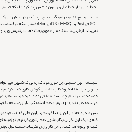
نمی رسید داده های کاملا به روز می شد، بدون ریسک؛ یعنی اینک
لحاظ زمانی و از لحاظ مالی براشون کاهش پیدا کرد و اینکه خب می تونستن
حالا برای جمع بندی بخوام بگم ما به پی پینگ در دو بخش کلی ک
PostgreSQL و MySQL و ngoDB
نمی‌داد. از طرفی با استفاده از همون بحث fork، دیتابیس رو به وجود آوردیم که توی ساخت محیط استیجشون هزینه و زمان رو به شدت کاهش داد.
در نتیجه هر چقدر cpu یا رم رو هم اضافه کنی باز اون نتیجه دلخواهت رو نمی تونی بگیری چون محدودکنندت جای دیگه است.
پس ما در درجه اول این رو جدا کردیم و از اون جایی که خب خودم
کنیم و اونو tune کنیم. با این کار اون رو تقریبا 