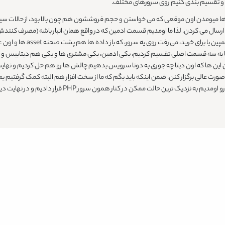
 و تقسیم بندی کنیم روی سرورهای مختلف.
 ها میومدن اون موقعی که می خواستن و حجم فروششون هم چون بالا بود، از حالات 
سال می کردن. لذا ما اومدیم قسمت ادمین که در واقع همان انبار باشه (مصرف کنندش ان
کردیم در نتیجه کل ریکوئستی ک
 به سه قسمت اصلی تقسیم کردیم، یکی ادمین، یکی مشتری ها و یکی هم دیتابیس و تمام. 
 توی این زمینه داشتن، از جمله فرض کن حالا file sharing بین این ها که اون دیتا چه جوری به دوتا سرویس بدهیم چالش 
رت عالی برگزار کنن. ضمن اینکه باید بگم که ما از سخت افزار هم البته کمک گرفتیم ی