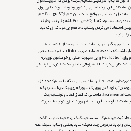
 اما اون ها بنا به هر دلیلی تصمیم گرفته بودن که سرویسشون
ن
مشکلش این بود که خارج از کشور بود و به صورت دلاری پول
می گرفت و این هم به لحاظ هزینه، هم به لحاظ سختی پرداختش باعث شد که بیان سراغ ما. ما اول از همه بررسی کردیم که اینا به چه دیتابیسی احتیاج دارند سه مدل دیتابیس در واقع نیاز داشتن هم PostgreSQL هم
MySQL و هم MongoDB که خب بررسی هایی که داشتیم این بود که واقعا باید از هر سه نوع استفاده کنن. به عنوان مثال سیستمی که خودشون نوشته بودن مناسب بود که با PostgreSQL باشه ولی خب از طرف
 سیستم لاگینگ چون از معماری میکرو سرویس استفاده می کردن پیشنهاد ما هم این بود که از یک دیتا
ست خودمون بگیریم روی ساختار پنکیک و بعد از اینکه مطمئن
شدیم جواب میده این رو بهشون ارائه دادیم. به علاوه توی زمینه کلاسترینگ برای کلاسترینگ دیتابیس بیشتر پی پینگ از ما سرویس گرفته به دلیل اینکه نیاز داشت که داده ها حتما به صورت reliable ذخیره بشه، یعنی
جدا از بحث اسکیل کردن، این که داده ها حتما ذخیره شده باشه و اون بحث HA براشون خیلی مهم بود. ما از سیستم دیفالت PostgreSQL استفاده کردیم برای Replication و این ساپورت اصلی رو خودشون توی نرم
تممون به نحوی داشت کار می کرد که اینا هر زمانی که دوست داشتن می تونستن
مون طور که خب خیلی از ما مشتریان دیگه داشتیم که حداقل
ومدن آپ لود کنن روی یک سرور که روی یک دیتا سنتر دیگه
باشه عملا ده ساعت طول می کشید. خب ما این مشکل رو اومدیم با استفاده از اون زیرساخت خودمون حل کردیم بک هارد رو به صورت یک ساعته بردیم سمت Incremental. داستانی که اتفاق افتاد و تونستیم یک
قع تایم لاین (حالا ما خودمون اسمشو گذاشتیم) شبیه به همون Point-in-Time Recovery در دیتا بیس، که ما با file system و اسنپ شات ها اومدیم این سیستم رو راه اندازی کردیم به صورت
این جور بهتون بگم که این ها برای ساختن دیتابیس های بخش استیجینگ شون خب همیشه مشکل داشتن ولی با این شیوه ای که ما داشتیم و براشون ایجاد کردیم و هم کل سیستم پنکیک رو هم به صورت API در
اده بودیم این ها در همون لحظه ای که می خواستن تست بگیرن رو استیجینگ میومدن آخرین ورژن پروداکشن شون رو ازش fork می گرفتن و نهایتا در عرض چند دقیقه شاید بعضی وقتا به دقیقه هم