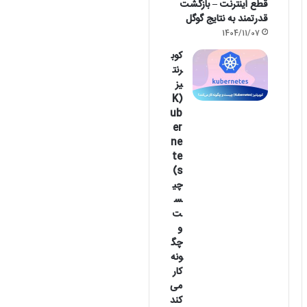
قطع اینترنت – بازگشت
قدرتمند به نتایج گوگل
1404/11/07
کوب
رنت
یز
(K
ub
er
ne
te
s)
چی
س
ت
و
چگ
ونه
کار
می‌
کند