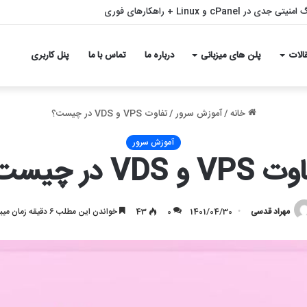
بی سئو با ملی شدن و قطع اینترنت – بازگشت قدرتمند به نتایج گوگل
الات
پلن های میزبانی
درباره ما
تماس با ما
پنل کاربری
خانه
/
آموزش سرور
/
تفاوت VPS و VDS در چیست؟
آموزش سرور
V و VDS در چیست؟
مهراد قدسی
1401/04/30
0
43
خواندن این مطلب 6 دقیقه زمان میبرد