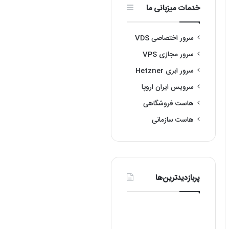
خدمات میزبانی ما
سرور اختصاصی VDS
سرور مجازی VPS
سرور ابری Hetzner
سرویس ایران اروپا
هاست فروشگاهی
هاست سازمانی
پربازدیدترین‌ها
رفع
آموزش
معرفی
مشکل
نصب
10مورد
عدم
لینوکس
از