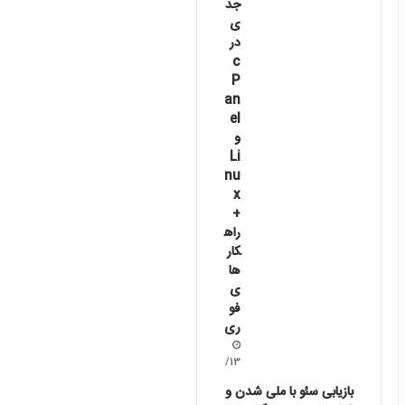
جد
ی
در
c
P
an
el
و
Li
nu
x
+
راه
کار
ها
ی
فو
ری
1405/02/13
بازیابی سئو با ملی شدن و