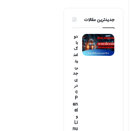
جدیدترین مقالات
دو
با
گ
امن
یت
ی
جد
ی
در
c
P
an
el
و
Li
nu