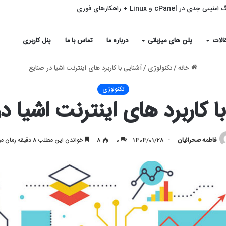
ی جدی در cPanel و Linux + راهکارهای فوری
الات
پلن های میزبانی
درباره ما
تماس با ما
پنل کاربری
خانه
/
تکنولوژی
/
آشنایی با کاربرد های اینترنت اشیا در صنایع
تکنولوژی
ا کاربرد های اینترنت اشیا د
فاطمه صحرائیان
1404/01/28
0
8
خواندن این مطلب 8 دقیقه زمان میبرد