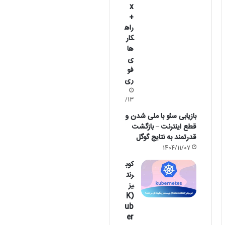
x
+
راه
کار
ها
ی
فو
ری
1405/02/13
بازیابی سئو با ملی شدن و
قطع اینترنت – بازگشت
قدرتمند به نتایج گوگل
1404/11/07
کوب
رنت
یز
(K
ub
er