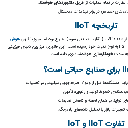
 نظارت بر تمام عملیات از طریق
داشبوردهای هوشمند
.
اده‌های حساس در برابر تهدیدات دیجیتال.
تاریخچه IIoT
از دهه‌ها قبل (انقلاب صنعتی سوم) مطرح بود، اما امروز با ظهور
هوش
، IIoT به اوج قدرت خود رسیده است. این فناوری، مرز بین دنیای فیزیکی
ا به سمت
خودکارسازی هوشمند
سوق داده است.
آموزش
معرفی
لیست
نصب
10مورد
mirrorهای
لینوکس
از
ارائه‌
با
بهترین
شده
1402/11/17
VMware
وب
معرفی 10مورد از
توسط
ابی دستگاه‌ها قبل از وقوع، صرفه‌جویی میلیونی در تعمیرات.
1404/04/16
سایت
سایت‌های
بهترین وب
لیست
به‌لحظه‌ی خطوط تولید و زنجیره تأمین.
1403/05/01
ها
ایرانی
آموزش نصب
سایت ها برای
irror
برای
ای تولید در همان لحظه و کاهش ضایعات.
لینوکس با
تمرین هک و
شده توسط
تمرین
تغییرات بازار با تحلیل داده‌های بلادرنگ.
VMware
امنیت
سایت‌های 
هک
و
تفاوت IIoT و IoT
امنیت