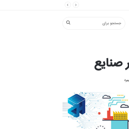
جستجو
برای
ر صنایع