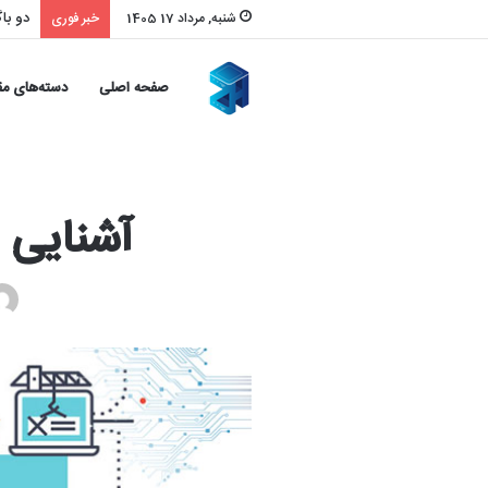
دو باگ امنیت
شنبه, مرداد 17 1405
خبر فوری
صفحه اصلی
دسته‌های مق
آشنایی ب