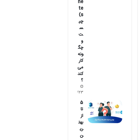
ne
te
s)
چی
س
ت
و
چگ
ونه
کار
می‌
کند
؟
1404/06/23
5
تا
از
بهت
ری
ن