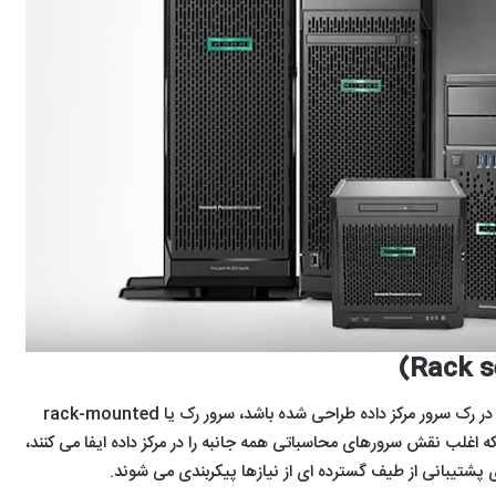
هر سروری که اختصاصاً برای نصب در رک سرور مرکز داده طراحی شده باشد، سرور رک یا rack-mounted
serv نام دارد. سرورهای Rack که اغلب نقش سرورهای محاسباتی همه جانبه را در مرکز داده ایفا می کنند،
آموزش
معرفی
لیست
پشتیبانی از طیف گسترده ای از نیازها پیکربندی می شوند.
نصب
10مورد
mirrorهای
لینوکس
از
ارائه‌