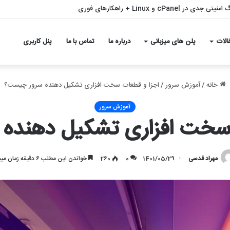
بی سئو با ملی شدن و قطع اینترنت – بازگشت قدرتمند به نتایج گوگل
الات
پلن های میزبانی
درباره ما
تماس با ما
پنل کاربری
خانه
/
آموزش سرور
/
اجزا و قطعات سخت افزاری تشکیل دهنده سرور چیست؟
آموزش سرور
 سخت افزاری تشکیل دهنده
مهراد قدسی
1401/05/29
0
260
خواندن این مطلب 6 دقیقه زمان میبرد