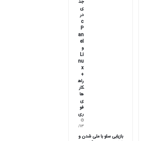
جد
ی
در
c
P
an
el
و
Li
nu
x
+
راه
کار
ها
ی
فو
ری
1405/02/13
بازیابی سئو با ملی شدن و