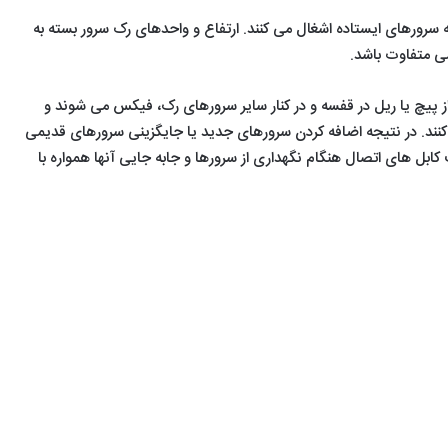
با
بهترین
شده
1402/11/17
رورهای ایستاده اشغال می کنند. ارتفاع و واحدهای رک سرور بسته به
VMware
وب
معرفی 10مورد از
توسط
1404/04/16
می متفاوت باشد.
سایت
سایت‌های
بهترین وب
لیست
1403/05/01
ها
ایرانی
آموزش نصب
سایت ها برای
mirrorه
برای
 از پیچ یا ریل در قفسه و در کنار سایر سرورهای رک، فیکس می شوند و
لینوکس با
تمرین هک و
شده توسط
تمرین
نند. در نتیجه اضافه کردن سرورهای جدید یا جایگزینی سرورهای قدیمی
VMware
امنیت
سایت‌های ا
هک
 کابل های اتصال هنگام نگهداری از سرورها و جابه جایی آنها همواره با
و
امنیت