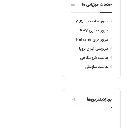
خدمات میزبانی ما
سرور اختصاصی VDS
سرور مجازی VPS
سرور ابری Hetzner
سرویس ایران اروپا
هاست فروشگاهی
هاست سازمانی
پربازدیدترین‌ها
رفع
آموزش
معرفی
مشکل
نصب
10مورد
عدم
لینوکس
از