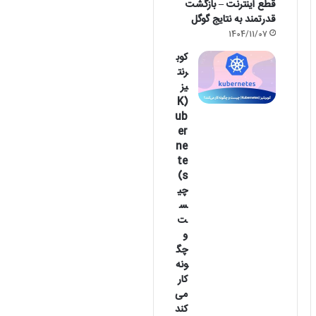
قطع اینترنت – بازگشت
قدرتمند به نتایج گوگل
1404/11/07
کوب
رنت
یز
(K
ub
er
ne
te
s)
چی
س
ت
و
چگ
ونه
کار
می‌
کند