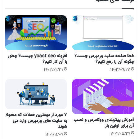
خطا صفحه سفید وردپرس چست؟
افزونه yoast seo چیست؟ چطور
چگونه آن را رفع کنیم؟
با آن کار کنیم؟
1403/02/31
1403/09/27
7 مورد از مهمترین حملات که معمولا
آموزش پیکربندی ووکامرس و نصب
به سایت های وردپرس وارد می
آن برای اولین بار
شوند
1402/05/29
1401/11/09