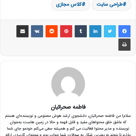
طراحی سایت
کلاس مجازی
لینکدین
‫تامبلر
‫پین‌ترست
‫رددیت
‫VKontakte
اشتراک گذاری از طریق ایمیل
چاپ
فاطمه صحرائیان
سلام! من فاطمه صحرائیان‌، دانشجوی ارشد هوش مصنوعی و نویسنده‌ای هستم
که عاشق خلق محتواهای مفید و قابل فهمه و حالا در زمین هاست، به‌عنوان
نویسنده و مدیر محتوا فعالیت می کنم و همیشه سعی می‌کنم خودمو جای شما
بذارم تا بتونم به بهترین شکل به سوالات شما جواب بدم و محتوای کاربردی ارائه