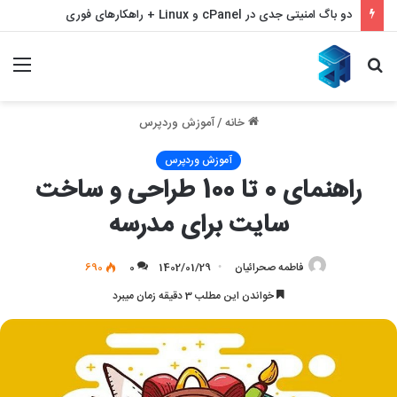
بازیابی سئو با ملی شدن و قطع اینترنت – بازگشت قدرتمند به نتایج گوگل
جستجو
منو
برای
خانه
/
آموزش وردپرس
آموزش وردپرس
راهنمای 0 تا 100 طراحی و ساخت
سایت برای مدرسه
فاطمه صحرائیان
1402/01/29
0
690
خواندن این مطلب 3 دقیقه زمان میبرد