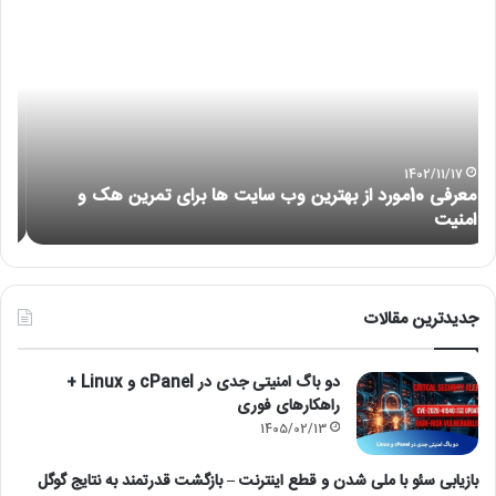
رفع
آمو
مشکل
نص
عدم
لین
اجرای
با
هایپروایزر
re
(Hypervisor
is
not
1401/06/06
رفع مشکل عدم اجرای هایپروایزر (Hypervisor is not
running)
running)
آ
جدیدترین مقالات
دو باگ امنیتی جدی در cPanel و Linux +
راهکارهای فوری
1405/02/13
بازیابی سئو با ملی شدن و قطع اینترنت – بازگشت قدرتمند به نتایج گوگل