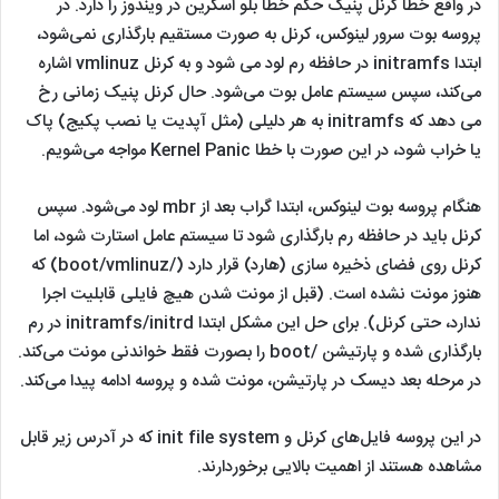
در واقع خطا کرنل پنیک حکم خطا بلو اسکرین در ویندوز را دارد. در
پروسه بوت سرور لینوکس، کرنل به صورت مستقیم بارگذاری نمی‌شود،
ابتدا initramfs در حافظه رم لود می شود و به کرنل vmlinuz اشاره
می‌کند، سپس سیستم عامل بوت می‌شود. حال کرنل پنیک زمانی رخ
می دهد که initramfs به هر دلیلی (مثل آپدیت یا نصب پکیج) پاک
یا خراب شود، در این صورت با خطا Kernel Panic مواجه می‌شویم.
هنگام پروسه بوت لینوکس، ابتدا گراب بعد از mbr لود می‌شود. سپس
کرنل باید در حافظه رم بارگذاری شود تا سیستم عامل استارت شود، اما
کرنل روی فضای ذخیره سازی (هارد) قرار دارد (/boot/vmlinuz) که
هنوز مونت نشده است. (قبل از مونت شدن هیچ فایلی قابلیت اجرا
ندارد، حتی کرنل). برای حل این مشکل ابتدا initramfs/initrd در رم
بارگذاری شده و پارتیشن /boot را بصورت فقط خواندنی مونت می‌کند.
در مرحله بعد دیسک در پارتیشن، مونت شده و پروسه ادامه پیدا می‌کند.
در این پروسه فایل‌های کرنل و init file system که در آدرس زیر قابل
مشاهده هستند از اهمیت بالایی برخوردارند.