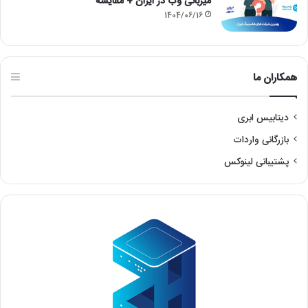
میزبانی وب در ایران + مقایسه
1404/06/16
همکاران ما
دیتابیس ابری
بازرگانی واردات
پشتیبانی لینوکس