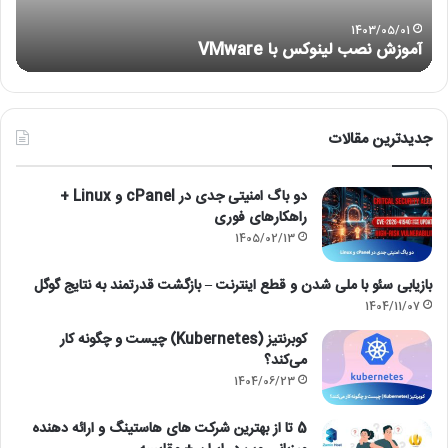
not
ng)
1403/05/01
آموزش نصب لینوکس با VMware
)
جدیدترین مقالات
دو باگ امنیتی جدی در cPanel و Linux +
راهکارهای فوری
1405/02/13
بازیابی سئو با ملی شدن و قطع اینترنت – بازگشت قدرتمند به نتایج گوگل
1404/11/07
کوبرنتیز (Kubernetes) چیست و چگونه کار
می‌کند؟
1404/06/23
5 تا از بهترین شرکت های هاستینگ و ارائه دهنده