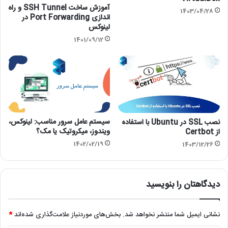
آموزش ساخت SSH Tunnel و راه
1403/04/28
اندازی Port Forwarding در
لینوکس
1401/09/12
سیستم عامل سرور مناسب: لینوکس،
نصب SSL در Ubuntu با استفاده
ویندوز، میکروتیک یا مک؟
از Certbot
1402/02/19
1403/12/26
دیدگاهتان را بنویسید
نشانی ایمیل شما منتشر نخواهد شد.
بخش‌های موردنیاز علامت‌گذاری شده‌اند
*