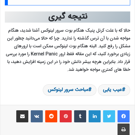
نتیجه گیری
حالا که با علت کرنل پنیک هنگام بوت سرور لینوکس آشنا شدید، هنگام
مواجه شدن با آن ترس گذشته را ندارید. چرا که حالا می‌دانید چطور این
مشکل را رفع کنید. البته هنگام بوت لینوکس ممکن است با ارورهای
زیادی برخورد کنید، که این مقاله فقط ارور Kernel Panic را مورد بررسی
قرار داد. بنابراین هرچه بیشر دانش خود را در این زمینه افزایش دهید، با
خطا های کمتری مواجه خواهید شد.
عیب یابی
مباحث سرور لینوکس
لینکدین
‫تامبلر
‫پین‌ترست
‫رددیت
‫VKontakte
اشتراک گذاری از طریق ایمیل
چاپ