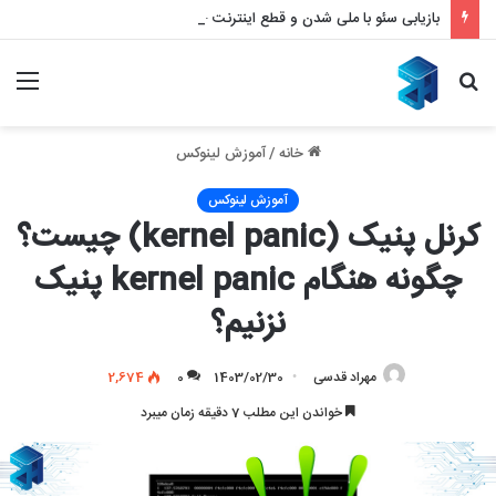
بازیابی سئو با ملی شدن و قطع اینترنت – بازگشت قدرتمند به نتایج گوگل
جستجو
منو
برای
خانه
/
آموزش لینوکس
آموزش لینوکس
کرنل پنیک (kernel panic) چیست؟
چگونه هنگام kernel panic پنیک
نزنیم؟
مهراد قدسی
1403/02/30
0
2,674
خواندن این مطلب 7 دقیقه زمان میبرد