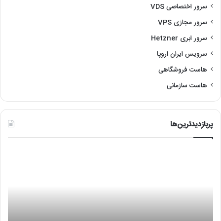
سرور اختصاصی VDS
سرور مجازی VPS
سرور ابری Hetzner
سرویس ایران اروپا
هاست فروشگاهی
هاست سازمانی
پربازدیدترین‌ها
آموزش
رفع
نصب
مشک
لینوکس
عدم
با
اجر
VMware
هایپ
or
is