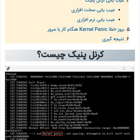
عیب یابی کرنل پنیک
عیب یابی سخت افزاری
عیب یابی نرم افزاری
بروز خطا Kernel Panic هنگام کار با سرور
نتیجه گیری
کرنل پنیک چیست؟