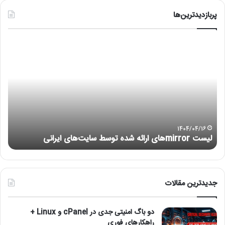
پربازدیدترین‌ها
آ
م
و
ز
ش
ن
ص
ب
ل
1403/05/01
آموزش نصب لینوکس با VMware
ی
ن
و
ک
س
جدیدترین مقالات
ب
ا
دو باگ امنیتی جدی در cPanel و Linux +
V
راهکارهای فوری
M