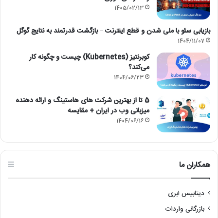
w
1405/02/13
a
r
بازیابی سئو با ملی شدن و قطع اینترنت – بازگشت قدرتمند به نتایج گوگل
e
1404/11/07
کوبرنتیز (Kubernetes) چیست و چگونه کار
می‌کند؟
1404/06/23
5 تا از بهترین شرکت های هاستینگ و ارائه دهنده
میزبانی وب در ایران + مقایسه
1404/06/16
همکاران ما
دیتابیس ابری
بازرگانی واردات