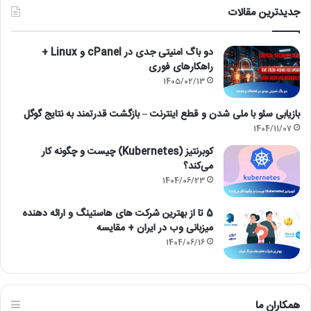
ا
ا
جدیدترین مقالات
ر
ی
ا
ه
دو باگ امنیتی جدی در cPanel و Linux +
ئ
ا
راهکارهای فوری
ه‌
ی
ش
پ
1405/02/13
د
ر
ه
و
بازیابی سئو با ملی شدن و قطع اینترنت – بازگشت قدرتمند به نتایج گوگل
ت
ا
1404/11/07
و
ی
کوبرنتیز (Kubernetes) چیست و چگونه کار
س
ز
می‌کند؟
ط
ر
1404/06/23
س
(
ا
H
5 تا از بهترین شرکت های هاستینگ و ارائه دهنده
ی
y
میزبانی وب در ایران + مقایسه
ت‌
p
ه
e
1404/06/16
ا
r
ی
v
ا
i
ی
s
همکاران ما