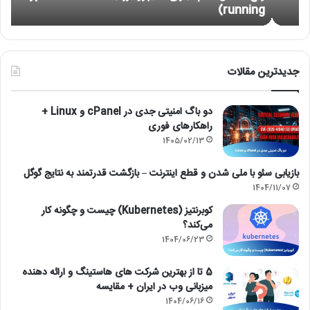
running)
آ
جدیدترین مقالات
دو باگ امنیتی جدی در cPanel و Linux +
راهکارهای فوری
1405/02/13
بازیابی سئو با ملی شدن و قطع اینترنت – بازگشت قدرتمند به نتایج گوگل
1404/11/07
کوبرنتیز (Kubernetes) چیست و چگونه کار
می‌کند؟
1404/06/23
5 تا از بهترین شرکت های هاستینگ و ارائه دهنده
میزبانی وب در ایران + مقایسه
1404/06/16