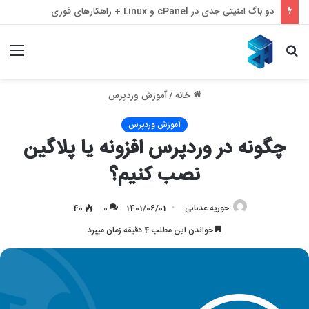
بازیابی سئو با ملی شدن و قطع اینترنت – بازگشت قدرتمند به نتایج گوگل
جستجو
منو
برای
خانه
/
آموزش وردپرس
آموزش وردپرس
چگونه در وردپرس افزونه یا پلاگین
نصب کنیم؟
حوریه عدنانی
1401/06/01
0
40
خواندن این مطلب 4 دقیقه زمان میبرد