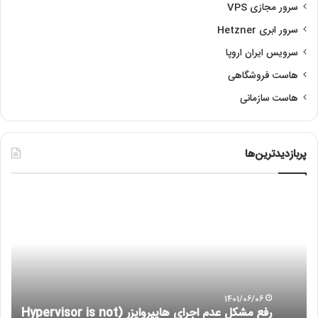
سرور مجازی VPS
سرور ابری Hetzner
سرویس ایران اروپا
هاست فروشگاهی
هاست سازمانی
پربازدیدترین‌ها
رفع
آمو
مشکل
نص
عدم
لین
اجرای
با
هایپروایزر
re
(Hypervisor
is
not
1401/06/06
رفع مشکل عدم اجرای هایپروایزر (Hypervisor is not
running)