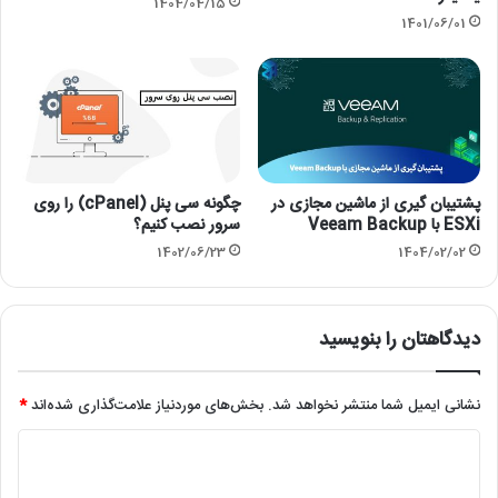
1404/04/15
1401/06/01
پشتیبان گیری از ماشین مجازی در
چگونه سی پنل (cPanel) را روی
ESXi با Veeam Backup
سرور نصب کنیم؟
1402/06/23
1404/02/02
دیدگاهتان را بنویسید
نشانی ایمیل شما منتشر نخواهد شد.
بخش‌های موردنیاز علامت‌گذاری شده‌اند
*
د
ی