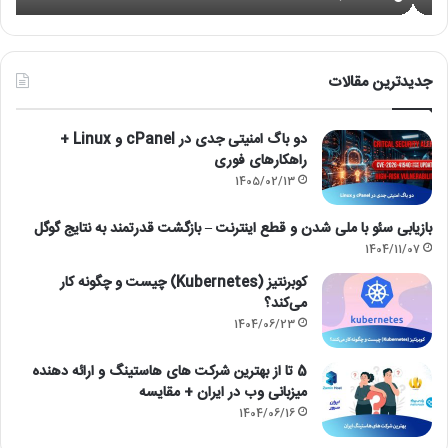
جدیدترین مقالات
دو باگ امنیتی جدی در cPanel و Linux +
راهکارهای فوری
1405/02/13
بازیابی سئو با ملی شدن و قطع اینترنت – بازگشت قدرتمند به نتایج گوگل
1404/11/07
کوبرنتیز (Kubernetes) چیست و چگونه کار
می‌کند؟
1404/06/23
5 تا از بهترین شرکت های هاستینگ و ارائه دهنده
میزبانی وب در ایران + مقایسه
1404/06/16