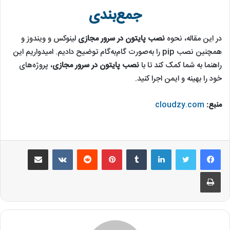
جمع‌بندی
در این مقاله، نحوه
نصب پایتون در سرور مجازی
لینوکس و ویندوز و
همچنین نصب pip را به‌صورت گام‌به‌گام توضیح دادیم. امیدواریم این
راهنما به شما کمک کند تا با
نصب پایتون در سرور مجازی
، پروژه‌های
خود را بهینه و ایمن اجرا کنید.
منبع:
cloudzy.com
لینکدین
‫تامبلر
‫پین‌ترست
‫رددیت
‫VKontakte
اشتراک گذاری از طریق ایمیل
چاپ