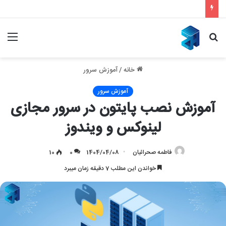
بازیابی سئو با ملی شدن و قطع اینترنت – بازگشت قدرتمند به نتایج گوگل
جستجو
منو
برای
خانه
/
آموزش سرور
آموزش سرور
آموزش نصب پایتون در سرور مجازی
لینوکس و ویندوز
فاطمه صحرائیان
1404/04/08
0
10
خواندن این مطلب 7 دقیقه زمان میبرد