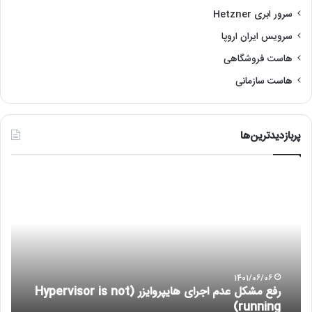
سرور ابری Hetzner
سرویس ایران اروپا
هاست فروشگاهی
هاست سازمانی
پربازدیدترین‌ها
رفع
آمو
مشکل
نص
عدم
لین
اجرای
با
هایپروایزر
re
(Hypervisor
is
not
1401/06/06
رفع مشکل عدم اجرای هایپروایزر (Hypervisor is not
running)
running)
آ