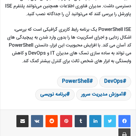
دسترسی داشت. مدیران فناوری اطلاعات همچنین می‌توانند پلتفرم ISE
پاورشل را بررسی کنند که می‌توانید آن را جداگانه نصب کنید.
PowerShell ISE یک برنامه رابط کاربری گرافیکی است که بررسی،
اشکال زدایی و اجرای اسکریپت ها را بدون وارد شدن به پیچیدگی های
کد آسان می کند. با افزایش محبوبیت این ابزار، دانستن PowerShell
می تواند به ساده سازی تسک های مدیران IT و DevOps و کاهش
وابستگی به ابزار های شخص ثالث برای کنترل بیشتر کمک کند.
PowerShell
DevOps
آموزش مدیریت سرور
برنامه نویسی
لینکدین
‫تامبلر
‫پین‌ترست
‫رددیت
‫VKontakte
اشتراک گذاری از طریق ایمیل
چاپ