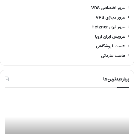
سرور اختصاصی VDS
سرور مجازی VPS
سرور ابری Hetzner
سرویس ایران اروپا
هاست فروشگاهی
هاست سازمانی
پربازدیدترین‌ها
آموزش
رفع
نصب
مشک
لینوکس
عدم
با
اجر
VMware
هایپ
or
is