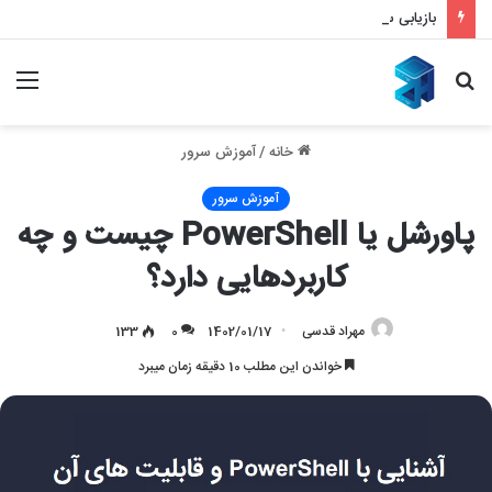
بازیابی سئو با ملی شدن و قطع اینترنت – بازگشت قدرتمند به نتایج گوگل
جستجو
منو
برای
خانه
/
آموزش سرور
آموزش سرور
پاورشل یا PowerShell چیست و چه
کاربردهایی دارد؟
مهراد قدسی
1402/01/17
0
133
خواندن این مطلب 10 دقیقه زمان میبرد