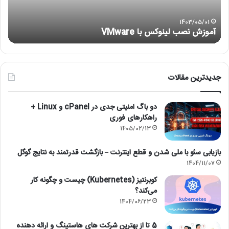
not
ng)
1403/05/01
آموزش نصب لینوکس با VMware
)
جدیدترین مقالات
دو باگ امنیتی جدی در cPanel و Linux +
راهکارهای فوری
1405/02/13
بازیابی سئو با ملی شدن و قطع اینترنت – بازگشت قدرتمند به نتایج گوگل
1404/11/07
کوبرنتیز (Kubernetes) چیست و چگونه کار
می‌کند؟
1404/06/23
5 تا از بهترین شرکت های هاستینگ و ارائه دهنده