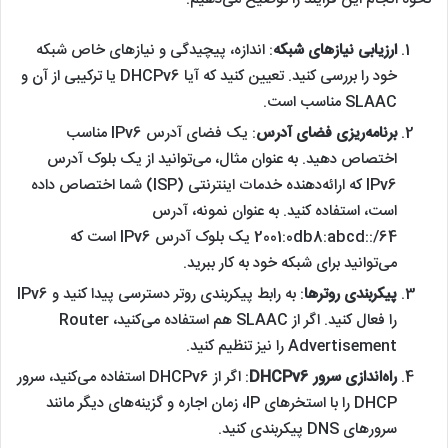
ارزیابی نیازهای شبکه
: اندازه، پیچیدگی و نیازهای خاص شبکه
خود را بررسی کنید. تعیین کنید که آیا DHCPv6 یا ترکیبی از آن و
SLAAC مناسب است.
برنامه‌ریزی فضای آدرس
: یک فضای آدرس IPv6 مناسب
اختصاص دهید. به عنوان مثال، می‌توانید از یک بلوک آدرس
IPv6 که ارائه‌دهنده خدمات اینترنتی (ISP) شما اختصاص داده
است، استفاده کنید. به عنوان نمونه، آدرس
2001:0db8:abcd::/64 یک بلوک آدرس IPv6 است که
می‌توانید برای شبکه خود به کار ببرید.
پیکربندی روترها
: به رابط پیکربندی روتر دسترسی پیدا کنید و IPv6
را فعال کنید. اگر از SLAAC هم استفاده می‌کنید، Router
Advertisement را نیز تنظیم کنید.
راه‌اندازی سرور DHCPv6
: اگر از DHCPv6 استفاده می‌کنید، سرور
DHCP را با استخرهای IP، زمان اجاره و گزینه‌های دیگر مانند
سرورهای DNS پیکربندی کنید.