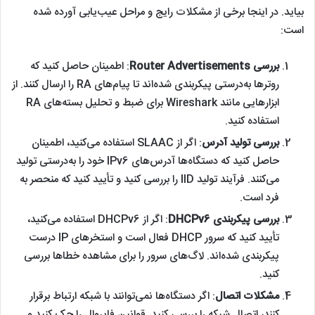
ابزارهایی مانند Wireshark برای ضبط و تحلیل بسته‌های RA
استفاده کنید.
بررسی تولید آدرس
: اگر از SLAAC استفاده می‌کنید، اطمینان
حاصل کنید که دستگاه‌ها آدرس‌های IPv6 خود را به‌درستی تولید
می‌کنند. فرآیند تولید IID را بررسی کنید و تأیید کنید که منحصر به
فرد است.
بررسی پیکربندی DHCPv6
: اگر از DHCPv6 استفاده می‌کنید،
تأیید کنید که سرور DHCP فعال است و استخرهای IP درست
پیکربندی شده‌اند. لاگ‌های سرور را برای مشاهده خطاها بررسی
کنید.
مشکلات اتصال
: اگر دستگاه‌ها نمی‌توانند با شبکه ارتباط برقرار
کنند، اتصال شبکه را بررسی کنید. قوانین فایروال را چک کنید و
اطمینان حاصل کنید که ترافیک IPv6 در آن مجاز است.
استفاده از Ping و Traceroute
: در خط فرمان (Command
Prompt) در ویندوز یا ترمینال در لینوکس، دستورات زیر را به
صورت جداگانه وارد کنید: