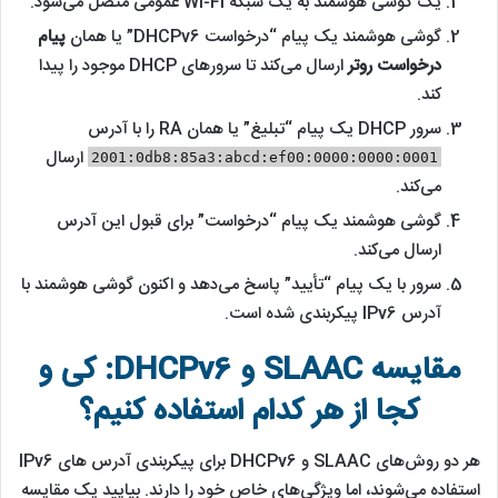
یک گوشی هوشمند به یک شبکه Wi-Fi عمومی متصل می‌شود.
گوشی هوشمند یک پیام “درخواست DHCPv6” یا همان
پیام
درخواست روتر
ارسال می‌کند تا سرورهای DHCP موجود را پیدا
کند.
سرور DHCP یک پیام “تبلیغ” یا همان RA را با آدرس
ارسال
2001:0db8:85a3:abcd:ef00:0000:0000:0001
می‌کند.
گوشی هوشمند یک پیام “درخواست” برای قبول این آدرس
ارسال می‌کند.
سرور با یک پیام “تأیید” پاسخ می‌دهد و اکنون گوشی هوشمند با
آدرس IPv6 پیکربندی شده است.
مقایسه SLAAC و DHCPv6: کی و
کجا از هر کدام استفاده کنیم؟
هر دو روش‌های SLAAC و DHCPv6 برای پیکربندی آدرس های IPv6
استفاده می‌شوند، اما ویژگی‌های خاص خود را دارند. بیایید یک مقایسه