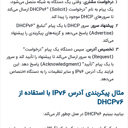
درخواست مشتری
: وقتی یک دستگاه به شبکه متصل می‌شود،
یک پیام به نام “درخواست DHCPv6” (Solicit) ارسال می‌کند
تا سرورهای DHCP موجود را پیدا کند.
پیشنهاد سرور
: سرور DHCP با یک پیام “تبلیغ DHCPv6”
(Advertise) پاسخ می‌دهد و گزینه‌های پیکربندی را پیشنهاد
می‌کند.
تخصیص آدرس
: سپس دستگاه یک پیام “درخواست”
(Request) به سرور ارسال می‌کند تا پیشنهاد را تأیید کند و سرور
با یک پیام “تأیید” (Acknowledgment) پاسخ دهد. این
فرایند یک آدرس IPv6 و سایر تنظیمات را به دستگاه اختصاص
می‌دهد.
مثال پیکربندی آدرس IPv6 با استقاده از
DHCPv6
بیایید ببینیم DHCPv6 در عمل چطور کار می‌کند: