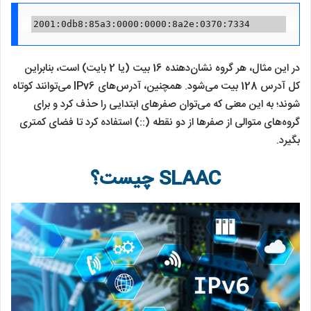
2001:0db8:85a3:0000:0000:8a2e:0370:7334
در این مثال، هر گروه نشان‌دهنده 16 بیت (یا 2 بایت) است، بنابراین
کل آدرس 128 بیت می‌شود. همچنین، آدرس‌های IPv6 می‌توانند کوتاه
شوند؛ به این معنی که می‌توان صفرهای ابتدایی را حذف کرد و برای
گروه‌های متوالی از صفرها از دو نقطه (::) استفاده کرد تا فضای کمتری
بگیرد.
SLAAC چیست؟