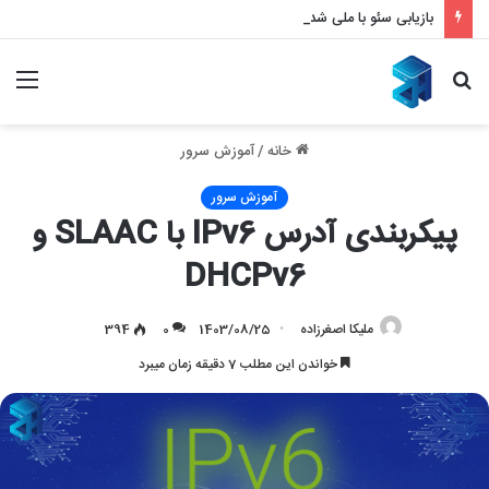
بازیابی سئو با ملی شدن و قطع اینترنت – بازگشت قدرتمند به نتایج گوگل
جستجو
منو
برای
خانه
/
آموزش سرور
آموزش سرور
پیکربندی آدرس IPv6 با SLAAC و
DHCPv6
ملیکا اصغرزاده
1403/08/25
0
394
خواندن این مطلب 7 دقیقه زمان میبرد