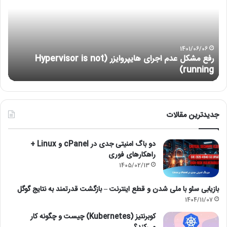
running)
آ
جدیدترین مقالات
دو باگ امنیتی جدی در cPanel و Linux +
راهکارهای فوری
1405/02/13
بازیابی سئو با ملی شدن و قطع اینترنت – بازگشت قدرتمند به نتایج گوگل
1404/11/07
کوبرنتیز (Kubernetes) چیست و چگونه کار
می‌کند؟
1404/06/23
5 تا از بهترین شرکت های هاستینگ و ارائه دهنده
میزبانی وب در ایران + مقایسه
1404/06/16