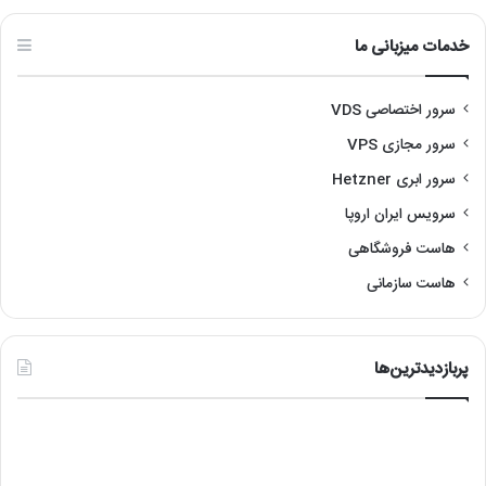
سرور مجازی VPS
سرور ابری Hetzner
سرویس ایران اروپا
هاست فروشگاهی
هاست سازمانی
پربازدیدترین‌ها
رفع
آمو
مشکل
نص
عدم
لین
اجرای
با
هایپروایزر
re
(Hypervisor
is
not
1401/06/06
رفع مشکل عدم اجرای هایپروایزر (Hypervisor is not
running)