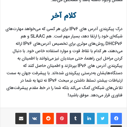
شبکه‌ای خود را ارتقا دهد، بسیار مهم است. هم SLAAC و هم
DHCPv6 روش‌های موثری برای تخصیص آدرس‌های IPv6 ارائه
می‌دهند، هر کدام با نقاط قوت و موارد استفاده خاص خود. با دنبال
کردن مراحل این راهنما، حتی مبتدیان نیز می‌توانند با اطمینان به
پیکربندی آدرس های IPv6 بپردازند و اطمینان حاصل کنند که
دستگاه‌هایشان به‌درستی پیکربندی شده‌اند. با پیشرفت جهان به سمت
ارتباطات بیشتر، تسلط داشتن بر مبحث IPv6 نه تنها به شما در
تلاش‌های شبکه‌ای کمک می‌کند بلکه شما را در خط مقدم پیشرفت‌های
فناوری قرار می‌دهد. موفق باشید!
لینکدین
‫تامبلر
‫پین‌ترست
‫رددیت
‫VKontakte
اشتراک گذاری از طریق ایمیل
چاپ