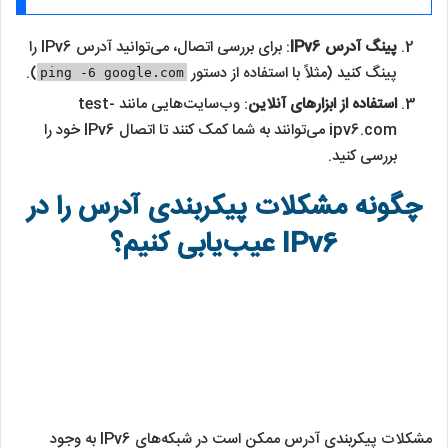
پینگ آدرس IPv6
: برای بررسی اتصال، می‌توانید آدرس IPv6 را
پینگ کنید (مثلاً با استفاده از دستور
).
ping -6 google.com
استفاده از ابزارهای آنلاین
: وب‌سایت‌هایی مانند test-
ipv6.com می‌توانند به شما کمک کنند تا اتصال IPv6 خود را
بررسی کنید.
چگونه مشکلات پیکربندی آدرس را در
IPv6 عیب‌یابی کنیم؟
مشکلات پیکربندی آدرس ممکن است در شبکه‌های IPv6 به وجود
بیاید. در اینجا برخی از مشکلات رایج و مراحل عیب‌یابی آورده شده
است:
بررسی Router Advertisements
: اطمینان حاصل کنید که
روترها به‌درستی پیکربندی شده‌اند تا پیام‌های RA را ارسال کنند. از