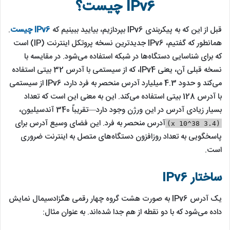
IPv6 چیست؟
قبل از این که به پیکربندی IPv6 بپردازیم، بیایید ببینیم که
IPv6 چیست
.
همانطور که گفتیم، IPv6 جدیدترین نسخه پروتکل اینترنت (IP) است
که برای شناسایی دستگاه‌ها در شبکه استفاده می‌شود. در مقایسه با
نسخه قبلی آن، یعنی IPv4، که از سیستمی با آدرس 32 بیتی استفاده
می‌کند و حدود 4.3 میلیارد آدرس منحصر به فرد دارد، IPv6 از سیستمی
با آدرس 128 بیتی استفاده می‌کند. این به معنی این است که تعداد
بسیار زیادی آدرس در این ورژن وجود دارد—تقریباً 340 آندسیلیون،
آدرس منحصر به فرد. این فضای وسیع آدرس برای
(3.4 x 10^38)
پاسخگویی به تعداد روزافزون دستگاه‌های متصل به اینترنت ضروری
است.
ساختار IPv6
یک آدرس IPv6 به صورت هشت گروه چهار رقمی هگزادسیمال نمایش
داده می‌شود که با دو نقطه از هم جدا شده‌اند. به عنوان مثال: