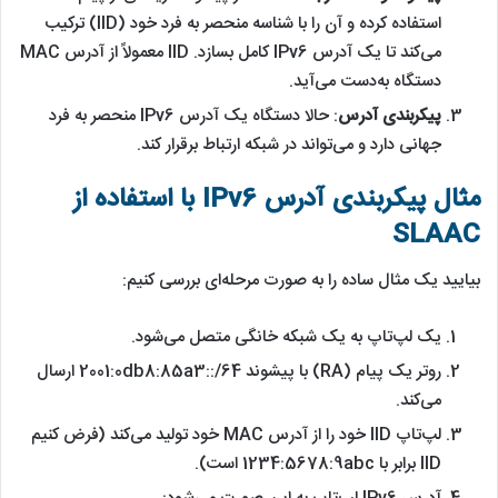
استفاده کرده و آن را با شناسه منحصر به فرد خود (IID) ترکیب
می‌کند تا یک آدرس IPv6 کامل بسازد. IID معمولاً از آدرس MAC
دستگاه به‌دست می‌آید.
پیکربندی آدرس
: حالا دستگاه یک آدرس IPv6 منحصر به فرد
جهانی دارد و می‌تواند در شبکه ارتباط برقرار کند.
مثال پیکربندی آدرس IPv6 با استفاده از
SLAAC
بیایید یک مثال ساده را به صورت مرحله‌ای بررسی کنیم:
یک لپ‌تاپ به یک شبکه خانگی متصل می‌شود.
روتر یک پیام (RA) با پیشوند 2001:0db8:85a3::/64 ارسال
می‌کند.
لپ‌تاپ IID خود را از آدرس MAC خود تولید می‌کند (فرض کنیم
IID برابر با 1234:5678:9abc است).