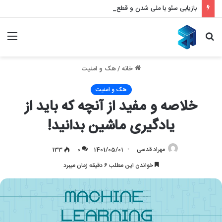
بازیابی سئو با ملی شدن و قطع اینترنت – بازگشت قدرتمند به نتایج گوگل
جستجو
منو
برای
خانه
/
هک و امنیت
هک و امنیت
خلاصه و مفید از آنچه که باید از
یادگیری ماشین بدانید!
مهراد قدسی
1401/05/01
0
133
خواندن این مطلب 6 دقیقه زمان میبرد