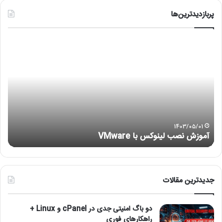
پربازدیدترین‌ها
آموزش
رفع
نصب
مشک
لینوکس
عدم
با
اجر
VMware
هایپ
or
is
not
ng)
1403/05/01
آموزش نصب لینوکس با VMware
)
جدیدترین مقالات
دو باگ امنیتی جدی در cPanel و Linux +
راهکارهای فوری