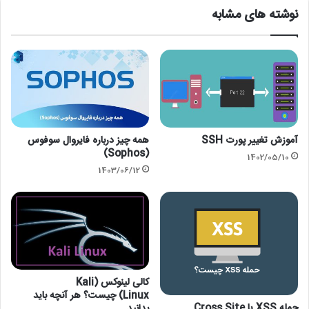
نوشته های مشابه
آموزش تغییر پورت SSH
همه چیز درباره فایروال سوفوس
(Sophos)
1402/05/10
1403/06/12
کالی لینوکس (Kali
Linux) چیست؟ هر آنچه باید
حمله XSS یا Cross Site
بدانید