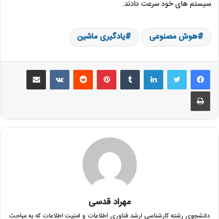
سیستم های خود سرعت دادند.
هوش مصنوعی
یادگیری ماشین
لینکدین
‫تامبلر
‫پین‌ترست
‫رددیت
‫VKontakte
اشتراک گذاری از طریق ایمیل
چاپ
مهراد قدسی
دانشجوی رشته کارشناسی ارشد فناوری اطلاعات و امنیت اطلاعات که به مباحث