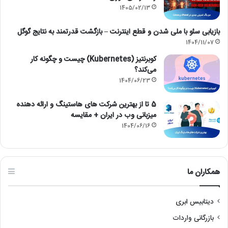
1405/02/13
بازیابی سئو با ملی شدن و قطع اینترنت – بازگشت قدرتمند به نتایج گوگل
1404/11/07
کوبرنتیز (Kubernetes) چیست و چگونه کار
می‌کند؟
1404/06/23
5 تا از بهترین شرکت های هاستینگ و ارائه دهنده
میزبانی وب در ایران + مقایسه
1404/06/16
همکاران ما
دیتابیس ابری
بازرگانی واردات