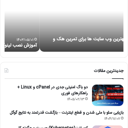
لینوکس
عدم
با
اجر
VMware
هایپ
or
is
not
ng)
1403/05/01
آموزش نصب لینوکس با VMware
)
جدیدترین مقالات
دو باگ امنیتی جدی در cPanel و Linux +
راهکارهای فوری
1405/02/13
بازیابی سئو با ملی شدن و قطع اینترنت – بازگشت قدرتمند به نتایج گوگل
1404/11/07