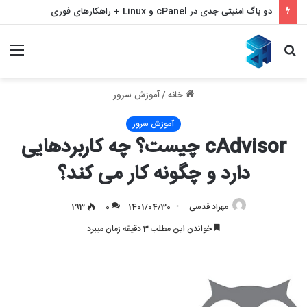
بازیابی سئو با ملی شدن و قطع اینترنت – بازگشت قدرتمند به نتایج گوگل
جستجو
منو
برای
خانه
/
آموزش سرور
آموزش سرور
cAdvisor چیست؟ چه کاربردهایی
دارد و چگونه کار می کند؟
مهراد قدسی
1401/04/30
0
193
خواندن این مطلب 3 دقیقه زمان میبرد