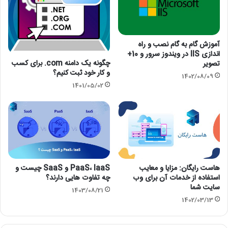
آموزش گام به گام نصب و راه
اندازی IIS در ویندوز سرور و 10+
چگونه یک دامنه com. برای کسب
تصویر
و کار خود ثبت کنیم؟
1402/08/09
1401/05/02
هاست رایگان: مزایا و معایب
PaaS، IaaS و SaaS چیست و
استفاده از خدمات آن برای وب
چه تفاوت هایی دارند؟
سایت شما
1403/08/21
1402/03/13