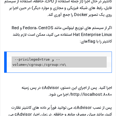
کانتینر در حال اجرا (از جمله استفاده از CPU، حافظه، استفاده از سیستم
فایل، رابط‌ های شبکه فیزیکی و مجازی و موارد دیگر) در حین اجرا بر
روی یک تصویر Docker را جمع ‌آوری کند.
اگر از سیستم های توزیع لینوکس مانند Fedora، CentOS و Red
Hat Enterprise Linux استفاده می ‌کنید، ممکن است لازم باشد
کانتینر را با flagهای:
 --privileged=true و --
volume=/cgroup:/cgroup:ro\ 
اجرا کنید. پس از اجرای این دستور، cAdvisor در پس زمینه
http://localhost:8080/ اجرا می شود.
پس از نصب cAdvisor، می‌ توانید فوراً بر داده های کانتینر نظارت
کنید، مانند میزان مصرف منابع و حافظه. در زمان اجرا، cAdvisor می