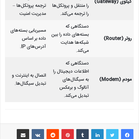
گیتوی (Gateway)
را منتقل و پروتکل‌ها
ترجمه پروتکل‌ها –
را ترجمه می‌کند.
مدیریت امنیت
دستگاهی که
مسیریابی بسته‌های
بسته‌های داده را بین
روتر (Router)
داده بر اساس
شبکه‌ها هدایت
آدرس‌های IP.
می‌کند.
دستگاهی که
اطلاعات دیجیتال را
اتصال به اینترنت و
مودم (Modem)
به سیگنال‌های
تبدیل سیگنال‌ها.
آنالوگ و برعکس
تبدیل می‌کند.
لینکدین
‫تامبلر
‫پین‌ترست
‫رددیت
‫VKontakte
اشتراک گذاری از طریق ایمیل