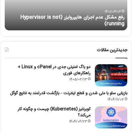
is
not
1401/06/06
رفع مشکل عدم اجرای هایپروایزر (Hypervisor is not
running)
running)
آ
جدیدترین مقالات
دو باگ امنیتی جدی در cPanel و Linux +
راهکارهای فوری
1405/02/13
بازیابی سئو با ملی شدن و قطع اینترنت – بازگشت قدرتمند به نتایج گوگل
1404/11/07
کوبرنتیز (Kubernetes) چیست و چگونه کار
می‌کند؟
1404/06/23