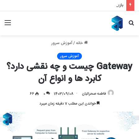
بازیابی سئو با ملی شدن و قطع اینترنت – بازگشت قدرتمند به نتایج گوگل
جستجو
منو
برای
خانه
/
آموزش سرور
آموزش سرور
Gateway چیست و چه نقشی دارد؟
کابرد ها و انواع آن
فاطمه صحرائیان
1403/09/08
0
66
خواندن این مطلب 7 دقیقه زمان میبرد