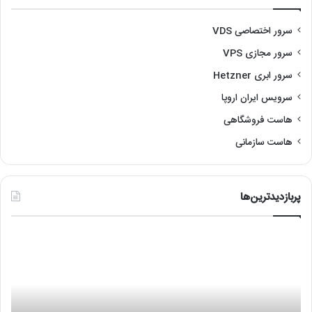
سرور اختصاصی VDS
سرور مجازی VPS
سرور ابری Hetzner
سرویس ایران اروپا
هاست فروشگاهی
هاست سازمانی
پربازدیدترین‌ها
رفع
آمو
مشکل
نص
عدم
لین
اجرای
با
هایپروایزر
re
(Hypervisor