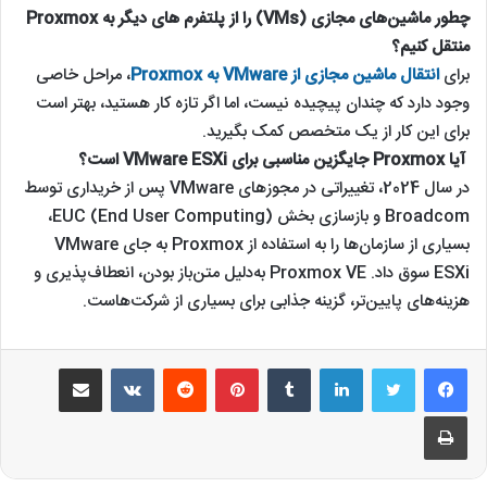
چطور ماشین‌های مجازی (VMs) را از پلتفرم های دیگر به Proxmox
منتقل کنیم؟
برای
انتقال ماشین‌ مجازی از VMware به Proxmox
، مراحل خاصی
وجود دارد که چندان پیچیده نیست، اما اگر تازه کار هستید، بهتر است
برای این کار از یک متخصص کمک بگیرید.
آیا Proxmox جایگزین مناسبی برای VMware ESXi است؟
در سال 2024، تغییراتی در مجوزهای VMware پس از خریداری توسط
Broadcom و بازسازی بخش EUC (End User Computing)،
بسیاری از سازمان‌ها را به استفاده از Proxmox به جای VMware
ESXi سوق داد. Proxmox VE به‌دلیل متن‌باز بودن، انعطاف‌پذیری و
هزینه‌های پایین‌تر، گزینه جذابی برای بسیاری از شرکت‌هاست.
لینکدین
‫تامبلر
‫پین‌ترست
‫رددیت
‫VKontakte
اشتراک گذاری از طریق ایمیل
چاپ