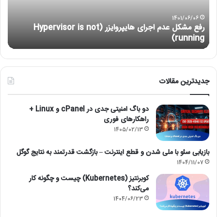
is
not
1401/06/06
رفع مشکل عدم اجرای هایپروایزر (Hypervisor is not
running)
running)
آ
جدیدترین مقالات
دو باگ امنیتی جدی در cPanel و Linux +
راهکارهای فوری
1405/02/13
بازیابی سئو با ملی شدن و قطع اینترنت – بازگشت قدرتمند به نتایج گوگل
1404/11/07
کوبرنتیز (Kubernetes) چیست و چگونه کار
می‌کند؟
1404/06/23