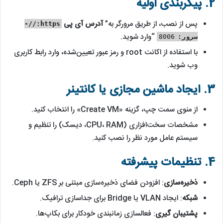
2. پیکربندی اولیه
پس از نصب، از طریق مرورگر به”
آدرس آی پی
https://-
“وارد شوید.
سرور:
8006
با استفاده از اکانت root و رمز عبور تعیین‌شده، وارد رابط کاربری
وب شوید.
3. ایجاد ماشین مجازی یا کانتینر
از منوی سمت چپ، گزینه «Create VM» را انتخاب کنید.
مشخصات سخت‌افزاری (CPU، RAM، دیسک) را تنظیم و
سیستم عامل مورد نظر را نصب کنید.
4. تنظیمات پیشرفته
ذخیره‌سازی
: افزودن فضای ذخیره‌سازی مبتنی بر ZFS یا Ceph.
شبکه
: ایجاد VLAN یا Bridge برای جداسازی ترافیک.
پشتیبان گیری
: فعالسازی زمانبندی خودکار برای بکاپ‌ها.