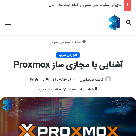
بازیابی سئو با ملی شدن و قطع اینترنت – بازگشت قدرتمند به نتایج گوگل
جستجو
منو
برای
خانه
/
آموزش سرور
آموزش سرور
آشنایی با مجازی ساز Proxmox
فاطمه صحرائیان
1403/12/08
0
42
خواندن این مطلب 7 دقیقه زمان میبرد