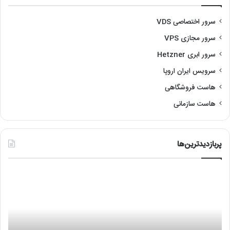
سرور اختصاصی VDS
سرور مجازی VPS
سرور ابری Hetzner
سرویس ایران اروپا
هاست فروشگاهی
هاست سازمانی
پربازدیدترین‌ها
رفع
آمو
مشکل
نص
عدم
لین
اجرای
با
هایپروایزر
re
(Hypervisor