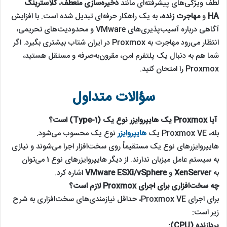
لطف ویژگی‌های پیشرفته‌ای مانند
ذخیره‌سازی منعطف
،
کلاسترینگ
HA
و
مهاجرت زنده
، به یک راهکار حرفه‌ای تبدیل شده است. با افزایش
آگاهی درباره آسیب‌پذیری‌های VMware و محدودیت‌های تحریمی،
انتظار می‌رود مهاجرت به Proxmox در ایران شتاب بیشتری بگیرد. اگر
شما هم به دنبال یک پلتفرم امن، مقرون‌به‌صرفه و مستقل هستید،
Proxmox را امتحان کنید.
سؤالات متداول
آیا Proxmox یک هایپروایزر نوع
یک (Type-1) است؟
بله، Proxmox VE یک
هایپروایزر
نوع یک محسوب می‌شود.
هایپروایزرهای نوع یک مستقیماً روی سخت‌افزار اجرا می‌شوند و نیازی
به سیستم عامل میزبان ندارند. از دیگر هایپروایزرهای نوع 1 می‌توان
به
XenServer
و
VMware ESXi/vSphere
اشاره کرد.
چه سخت‌افزاری برای اجرای Proxmox لازم است؟
برای اجرای Proxmox VE، حداقل نیازمندی‌های سخت‌افزاری به شرح
زیر است:
پردازنده (CPU):