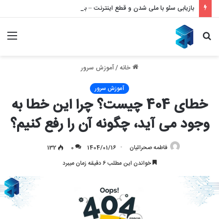
بازیابی سئو با ملی شدن و قطع اینترنت – بازگشت قدرتمند به نتایج گوگل
جستجو
منو
برای
خانه
/
آموزش سرور
آموزش سرور
خطای 404 چیست؟ چرا این خطا به
وجود می آید، چگونه آن را رفع کنیم؟
فاطمه صحرائیان
1404/01/16
0
132
خواندن این مطلب 6 دقیقه زمان میبرد