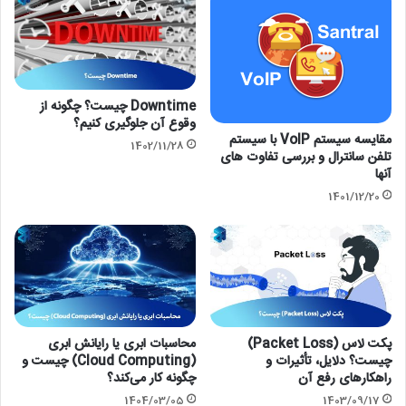
Downtime چیست؟ چگونه از
وقوع آن جلوگیری کنیم؟
مقایسه سیستم VoIP با سیستم
1402/11/28
تلفن سانترال و بررسی تفاوت های
آنها
1401/12/20
پکت لاس (Packet Loss)
محاسبات ابری یا رایانش ابری
چیست؟ دلایل، تأثیرات و
(Cloud Computing) چیست و
راهکارهای رفع آن
چگونه کار می‌کند؟
1404/03/05
1403/09/17