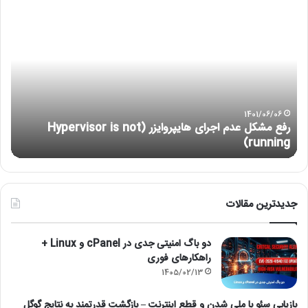
رفع
آمو
مشکل
نص
عدم
لین
اجرای
با
هایپروایزر
re
(Hypervisor
is
not
1401/06/06
رفع مشکل عدم اجرای هایپروایزر (Hypervisor is not
running)
running)
آ
جدیدترین مقالات
دو باگ امنیتی جدی در cPanel و Linux +
راهکارهای فوری
1405/02/13
بازیابی سئو با ملی شدن و قطع اینترنت – بازگشت قدرتمند به نتایج گوگل