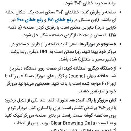
تواند منجر به خطای 404 شود.
صفحه را رفرش کنید: خطاهای 404 ممکن است یک اشکال لحظه
ای باشند. (این مشکل در
رفع خطای 401
و
رفع خطای 400
نیز
کارایی دارد.) بنابراین ممکن است با رفرش کردن صفحه (با دکمه
f5) یا بستن و مجددا باز کردن صفحه مشکل حل شود.
جستوجو در مرورگر ها:
سعی کنید صفحه را از طریق جستجو در
مروگر خود پیدا کنید، زیرا ممکن است به URL دیگری ریدایرکت
(تغییر مسیر یا منتقل) شده باشد.
از دستگاه دیگری استفاده کنید:
اگر صفحه روی دستگاه دیگر باز
شد، حافظه پنهان (cache) و کوکی های مرورگر دستگاهی را که با
ارور 404 مواجه شده است را پاک کنید. همچنین می‌توانید مرورگر
خود را نیز تغییر دهید.
کش مرورگر را پاک کنید:
همانطور که گفته شد یکی از دلایل برخورد
با ارور 404 پر شدن کشش است. برای پاکسازی کش مرورگر کروم
روی سه‌نقطه گوشه سمت راست در بالای صفحه مرورگر کلیک کنید
و به قسمت Clear Browsing Data بروید. پس از انتخاب
گزینه‌های موردنظرتان، کش را پاک کنید.