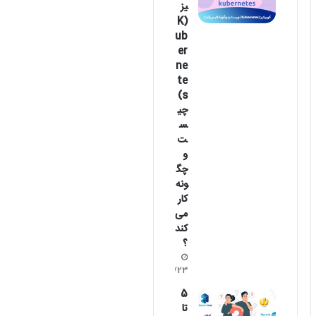
یز
(K
ub
er
ne
te
s)
چی
س
ت
و
چگ
ونه
کار
می‌
کند
؟
1404/06/23
5
تا