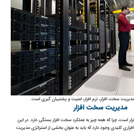
آموزش
معرفی
لیست
نصب
10مورد
mirrorهای
یریت سخت افزار، نرم افزار، امنیت و پشتیبان گیری است.
لینوکس
از
ارائه‌
مدیریت سخت افزار
با
بهترین
شده
1402/11/17
VMware
وب
معرفی 10مورد از
توسط
1404/04/16
سایت
سایت‌های
ر است، چرا که همه چیز به عملکرد سخت افزار بستگی دارد. در این
بهترین وب
لیست
1403/05/01
ها
ایرانی
آموزش نصب
سایت ها برای
mirrorه
ری کلیدی وجود دارد که باید به عنوان بخشی از استراتژی مدیریت
برای