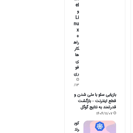
el
و
Li
nu
x
+
راه
کار
ها
ی
فو
ری
1405/02/13
بازیابی سئو با ملی شدن و
قطع اینترنت – بازگشت
قدرتمند به نتایج گوگل
1404/11/07
کوب
رنت