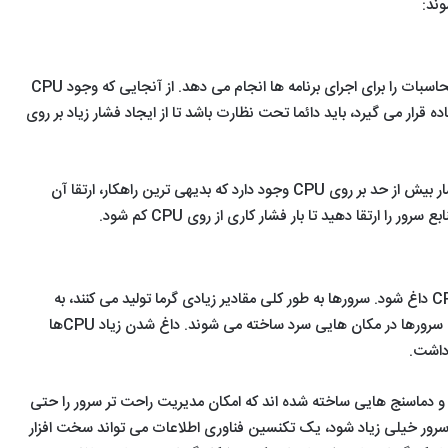
لینوکس با
تمرین هک و
شده توسط
ند:
تمرین
VMware
امنیت
سایت‌های ا
هک
و
امنیت
CPU مغز یک سرور است و تمام محاسبات را برای اجرای برنامه ها انجام می دهد. از آنجایی که وجود CPU
رار می گیرد، باید دائما تحت نظارت باشد تا از ایجاد فشار زیاد بر روی
راه های زیادی برای جلوگیری از فشار بیش از حد بر روی CPU وجود دارد که بدیهی ترین راهکار، ارتقا آن
ر را ارتقا دهید تا بار فشار کاری از روی CPU کم شود.
انجام کار زیاد باعث می شود که CPU داغ شود. سرورها به طور کلی مقادیر زیادی گرما تولید می کنند، به
همین دلیل است که مراکز نگهداری سرورها در مکان هایی سرد ساخته می شوند. داغ شدن زیاد CPUها
داشت.
 دماسنج هایی ساخته شده اند که امکان مدیریت راحت تر سرور را حتی
ای سرور خیلی زیاد شود، یک تکنسین فناوری اطلاعات می تواند سخت افزار