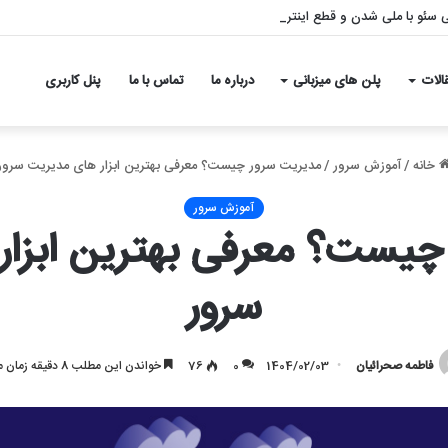
بی سئو با ملی شدن و قطع اینترنت – بازگشت قدرتمند به نتایج گوگل
الات
پلن های میزبانی
درباره ما
تماس با ما
پنل کاربری
خانه
/
آموزش سرور
/
مدیریت سرور چیست؟ معرفی بهترین ابزار های مدیریت سرور
آموزش سرور
چیست؟ معرفی بهترین ابزار
سرور
فاطمه صحرائیان
1404/02/03
0
76
خواندن این مطلب 8 دقیقه زمان میبرد