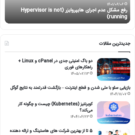
not
1401/06/06
رفع مشکل عدم اجرای هایپروایزر (Hypervisor is not
running)
running)
آ
جدیدترین مقالات
دو باگ امنیتی جدی در cPanel و Linux +
راهکارهای فوری
1405/02/13
بازیابی سئو با ملی شدن و قطع اینترنت – بازگشت قدرتمند به نتایج گوگل
1404/11/07
کوبرنتیز (Kubernetes) چیست و چگونه کار
می‌کند؟
1404/06/23
5 تا از بهترین شرکت های هاستینگ و ارائه دهنده