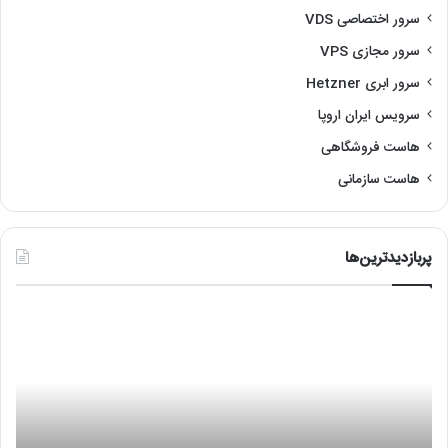
سرور اختصاصی VDS
سرور مجازی VPS
سرور ابری Hetzner
سرویس ایران اروپا
هاست فروشگاهی
هاست سازمانی
پربازدیدترین‌ها
رفع
آمو
مشکل
نص
عدم
لین
اجرای
با
هایپروایزر
re
(Hypervisor
is