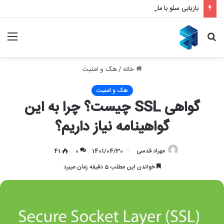
بازیابی سئو با ملی شدن و قطع اینترنت – بازگشت قدرتمند به نتایج گوگل
جستجو
منو
برای
خانه
/
هک و امنیت
هک و امنیت
گواهی SSL چیست؟ چرا به این
گواهینامه نیاز داریم؟
مهراد قدسی
1401/04/30
0
41
خواندن این مطلب 5 دقیقه زمان میبرد