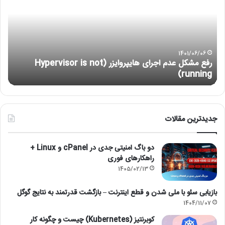
پربازدیدترین‌ها
رفع
آمو
مشکل
نص
عدم
لین
اجرای
با
هایپروایزر
re
(Hypervisor
is
not
1401/06/06
رفع مشکل عدم اجرای هایپروایزر (Hypervisor is not
running)
running)
آ
جدیدترین مقالات
دو باگ امنیتی جدی در cPanel و Linux +
راهکارهای فوری