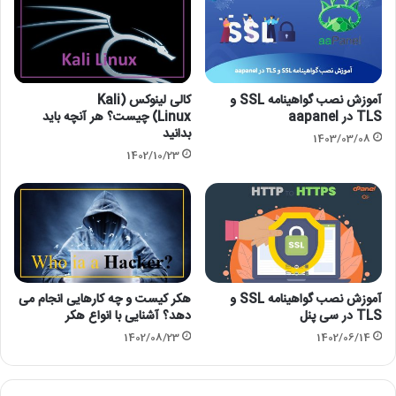
نوشته های مشابه
آموزش نصب گواهینامه SSL و
کالی لینوکس (Kali
TLS در aapanel
Linux) چیست؟ هر آنچه باید
بدانید
1403/03/08
1402/10/23