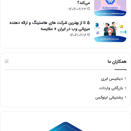
1405/02/13
بازیابی سئو با ملی شدن و قطع اینترنت – بازگشت قدرتمند به نتایج گوگل
1404/11/07
کوبرنتیز (Kubernetes) چیست و چگونه کار
می‌کند؟
1404/06/23
5 تا از بهترین شرکت های هاستینگ و ارائه دهنده
میزبانی وب در ایران + مقایسه
1404/06/16
همکاران ما
دیتابیس ابری
بازرگانی واردات