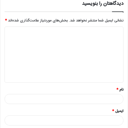
آموزش نصب گواهینامه SSL و
هکر کیست و چه کارهایی انجام می
TLS در سی پنل
دهد؟ آشنایی با انواع هکر
1402/08/23
1402/06/14
دیدگاهتان را بنویسید
نشانی ایمیل شما منتشر نخواهد شد.
بخش‌های موردنیاز علامت‌گذاری شده‌اند
*
د
ی
د
گ
ا
ه
*
نام
*