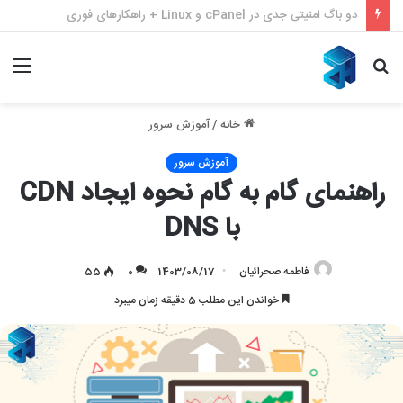
بازیابی سئو با ملی شدن و قطع اینترنت – بازگشت قدرتمند به نتایج گوگل
جستجو
منو
برای
خانه
/
آموزش سرور
آموزش سرور
راهنمای گام‌ به‌ گام نحوه ایجاد CDN
با DNS
فاطمه صحرائیان
1403/08/17
0
55
خواندن این مطلب 5 دقیقه زمان میبرد