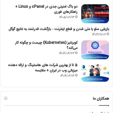
دو باگ امنیتی جدی در cPanel و Linux +
راهکارهای فوری
1405/02/13
بازیابی سئو با ملی شدن و قطع اینترنت – بازگشت قدرتمند به نتایج گوگل
1404/11/07
کوبرنتیز (Kubernetes) چیست و چگونه کار
می‌کند؟
1404/06/23
5 تا از بهترین شرکت های هاستینگ و ارائه دهنده
میزبانی وب در ایران + مقایسه
1404/06/16
همکاران ما