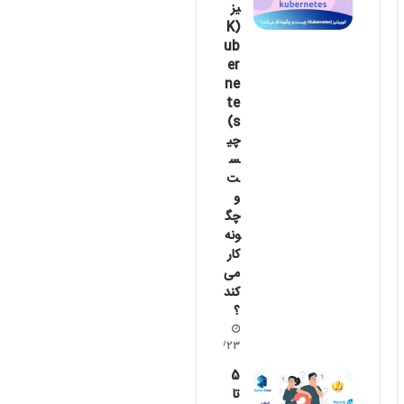
یز
(K
ub
er
ne
te
s)
چی
س
ت
و
چگ
ونه
کار
می‌
کند
؟
1404/06/23
5
تا