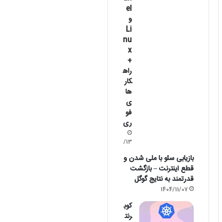
el
و
Li
nu
x
+
راه
کار
ها
ی
فو
ری
1405/02/13
بازیابی سئو با ملی شدن و
قطع اینترنت – بازگشت
قدرتمند به نتایج گوگل
1404/11/07
کوب
رنت