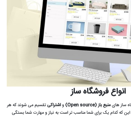
آموزش
معرفی
لیست
انواع فروشگاه ساز
نصب
10مورد
mirrorهای
لینوکس
از
ارائه‌
با
بهترین
شده
اه ساز های
منبع باز (Open source)
و
اشتراکی
تقسیم می شوند که هر
1402/11/17
VMware
وب
معرفی 10مورد از
توسط
ما این که کدام یک برای شما مناسب تر است به نیاز و مهارت شما بستگی
1404/04/16
سایت
سایت‌های
بهترین وب
لیست
1403/05/01
ها
ایرانی
آموزش نصب
سایت ها برای
mirrorه
برای