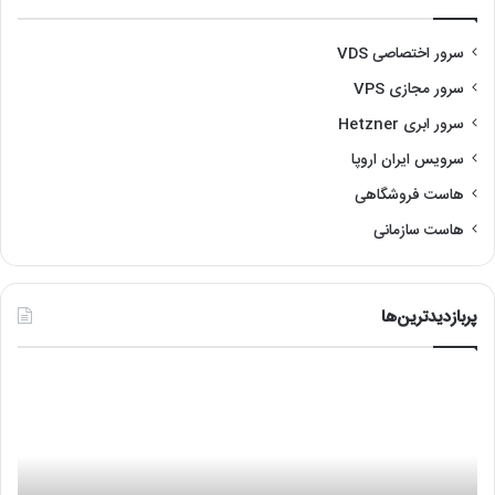
سرور اختصاصی VDS
سرور مجازی VPS
سرور ابری Hetzner
سرویس ایران اروپا
هاست فروشگاهی
هاست سازمانی
پربازدیدترین‌ها
آموزش
معر
نصب
10
لینوکس
از
با
بهت
VMware
وب