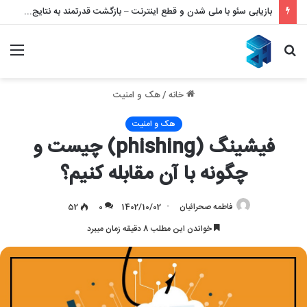
بازیابی سئو با ملی شدن و قطع اینترنت – بازگشت قدرتمند به نتایج گوگل
جستجو
منو
برای
خانه
/
هک و امنیت
هک و امنیت
فیشینگ (phishing) چیست و
چگونه با آن مقابله کنیم؟
فاطمه صحرائیان
1402/10/02
0
52
خواندن این مطلب 8 دقیقه زمان میبرد