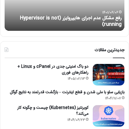
سای
ها
برا
تمر
1403/05/01
آموزش نصب لینوکس با VMware
ا
هک
و
امن
جدیدترین مقالات
دو باگ امنیتی جدی در cPanel و Linux +
راهکارهای فوری
1405/02/13
بازیابی سئو با ملی شدن و قطع اینترنت – بازگشت قدرتمند به نتایج گوگل
1404/11/07
کوبرنتیز (Kubernetes) چیست و چگونه کار
می‌کند؟
1404/06/23