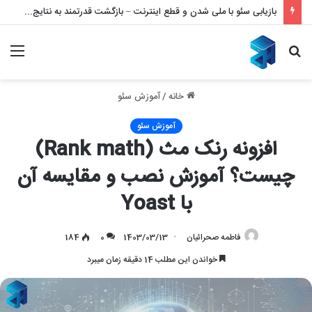
بازیابی سئو با ملی شدن و قطع اینترنت – بازگشت قدرتمند به نتایج گوگل
جستجو
منو
برای
خانه
/
آموزش سئو
آموزش سئو
افزونه رنک مث (Rank math)
چیست؟ آموزش نصب و مقایسه آن
با Yoast
فاطمه صحرائیان
1403/03/13
0
184
خواندن این مطلب 14 دقیقه زمان میبرد