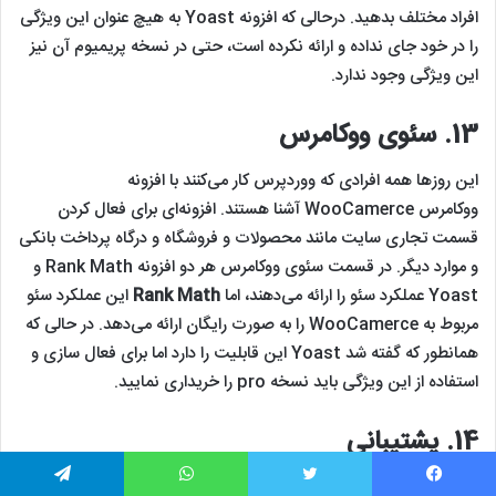
افراد مختلف بدهید. درحالی که افزونه Yoast به هیچ عنوان این ویژگی
را در خود جای نداده و ارائه نکرده است، حتی در نسخه پریمیوم آن نیز
این ویژگی وجود ندارد.
13.
سئوی ووکامرس
این روزها همه افرادی که ووردپرس کار می‌کنند با افزونه
ووکامرس WooCamerce آشنا هستند. افزونه‌ای برای فعال کردن
قسمت تجاری سایت مانند محصولات و فروشگاه و درگاه پرداخت بانکی
و موارد دیگر. در قسمت سئوی ووکامرس هر دو افزونه Rank Math و
Yoast عملکرد سئو را ارائه می‌دهند، اما
Rank Math
این عملکرد سئو
مربوط به WooCamerce را به صورت رایگان ارائه می‌دهد. در حالی که
همانطور که گفته شد Yoast این قابلیت را دارد اما برای فعال سازی و
استفاده از این ویژگی باید نسخه pro را خریداری نمایید.
14.
پشتیبانی
Rank Math
به این علت که هنوز یک افزونه تازه کار محسوب می‌شود،
یس بوک
توییتر
واتس آپ
تلگرام