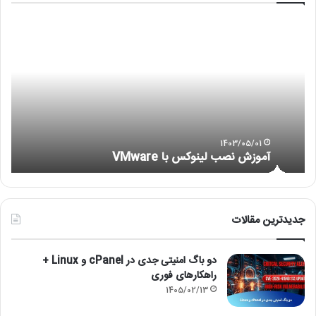
آموزش
رفع
نصب
مشک
لینوکس
عدم
با
اجر
VMware
هایپ
or
is
not
ng)
1403/05/01
آموزش نصب لینوکس با VMware
)
جدیدترین مقالات
دو باگ امنیتی جدی در cPanel و Linux +
راهکارهای فوری
1405/02/13