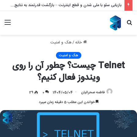
بازیابی سئو با ملی شدن و قطع اینترنت – بازگشت قدرتمند به نتایج گوگل
جستجو
منو
برای
خانه
/
هک و امنیت
هک و امنیت
Telnet چیست؟ چطور آن را روی
ویندوز فعال کنیم؟
فاطمه صحرائیان
1404/05/04
0
29
خواندن این مطلب 5 دقیقه زمان میبرد