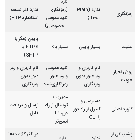
دارد
ندارد (Plain
(رمزنگاری
ندارد (در نسخه
رمزنگاری
Text)
کلید عمومی
استاندارد FTP)
– خصوصی)
پایین (مگر با
امنیت
بسیار پایین
بسیار بالا
FTPS یا
SFTP)
نام کاربری و
کلید عمومی
نام کاربری و رمز
روش احراز
رمز عبور بدون
و رمز عبور
عبور بدون
هویت
رمزنگاری
رمزنگاری‌شده
رمزنگاری
مدیریت
دسترسی و
ترمینال از راه
ارسال و دریافت
کاربرد اصلی
کنترل از راه دور
دور، اما
فایل
با CLI
ایمن‌تر
پشتیبانی از
در اکثر کلاینت‌ها
ندارد
ندارد