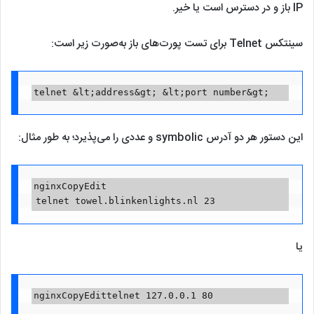
IP باز و در دسترس است یا خیر.
سینتکس Telnet برای تست پورت‌های باز به‌صورت زیر است:
telnet &lt;address&gt; &lt;port number&gt;
این دستور هر دو آدرس symbolic و عددی را می‌پذیرد؛ به طور مثال:
nginxCopyEdit
telnet towel.blinkenlights.nl 23
یا
nginxCopyEdittelnet 127.0.0.1 80