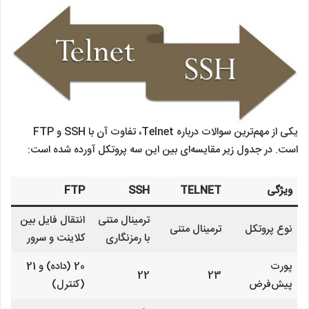
یکی از مهم‌ترین سوالات درباره Telnet، تفاوت آن با SSH و FTP
است. در جدول زیر مقایسه‌ای بین این سه پروتکل آورده شده است:
ویژگی
TELNET
SSH
FTP
ترمینال متنی
انتقال فایل بین
نوع پروتکل
ترمینال متنی
با رمزنگاری
کلاینت و سرور
پورت
20 (داده) و 21
22
23
پیش‌فرض
(کنترل)