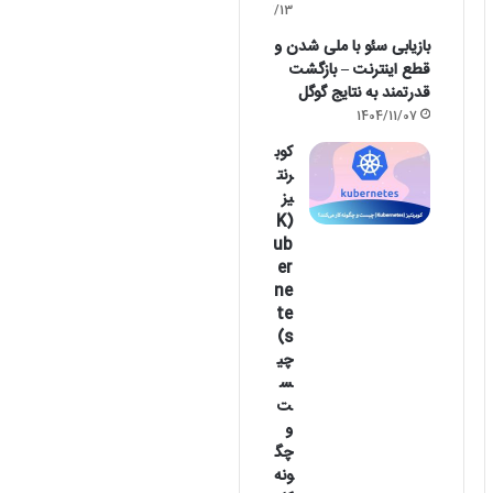
1405/02/13
بازیابی سئو با ملی شدن و
قطع اینترنت – بازگشت
قدرتمند به نتایج گوگل
1404/11/07
کوب
رنت
یز
(K
ub
er
ne
te
s)
چی
س
ت
و
چگ
ونه