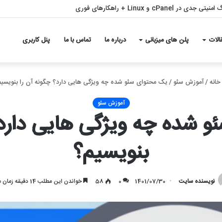
ی جدی در cPanel و Linux + راهکارهای فوری
الات
پلن های میزبانی
درباره ما
تماس با ما
پنل کاربری
انه
/
آموزش سئو
/
یک محتوای سئو شده چه ویژگی هایی دارد؟ چگونه آن را بنویسی
آموزش سئو
 شده چه ویژگی هایی دارد؟
بنویسیم؟
نویسنده سایت
1401/07/30
0
58
خواندن این مطلب 14 دقیقه زمان میبرد