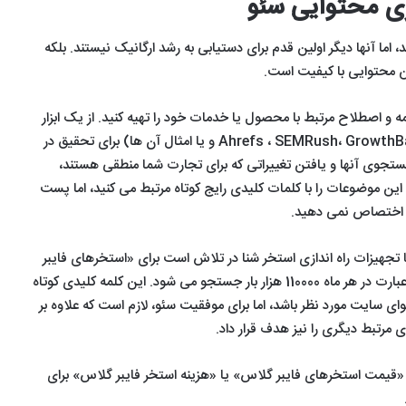
ژی محتوایی سئو
 اما آنها دیگر اولین قدم برای دستیابی به رشد ارگانیک نیستند. بلکه
ن محتوایی با کیفیت است.
شروع، فهرستی از حدود 10 کلمه و اصطلاح مرتبط با محصول یا خدمات خود را تهیه کنید. از یک ابزار
SEO (ابزار کلمات کلیدی گوگل، Ahrefs ، SEMRush، GrowthBar و یا امثال آن ها) برای تحقیق در
تجوی آنها و یافتن تغییراتی که برای تجارت شما منطقی هستند،
ما این موضوعات را با کلمات کلیدی رایج کوتاه مرتبط می کنید، اما پست
ی اختصاص نمی دهید.
تجهیزات راه اندازی استخر شنا در تلاش است برای «استخرهای فایبر
گلاس» رتبه خوبی کسب کند. این عبارت در هر ماه 110000 هزار بار جستجو می شود. این کلمه کلیدی کوتاه
 سایت مورد نظر باشد، اما برای موفقیت سئو، لازم است که علاوه بر
ی مرتبط دیگری را نیز هدف قرار داد.
رات «قیمت استخرهای فایبر گلاس» یا «هزینه استخر فایبر گلاس» برای