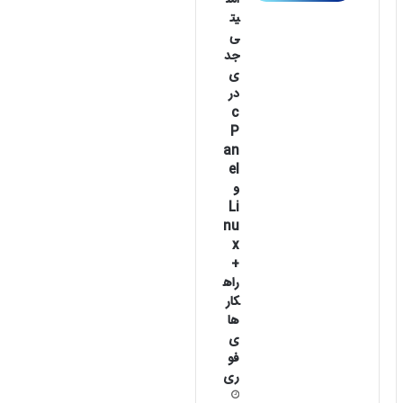
امن
یت
ی
جد
ی
در
c
P
an
el
و
Li
nu
x
+
راه
کار
ها
ی
فو
ری