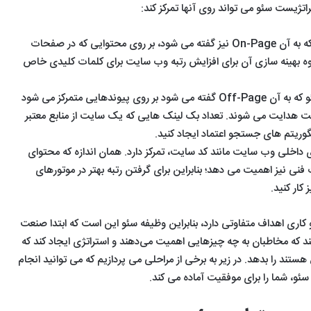
تژیست سئو می تواند روی آنها تمرکز کند:
آموزش
معرفی
لیست
نصب
10مورد
لینوکس
از
ارائه‌
این نوع سئو که به آن On-Page نیز گفته می شود، بر روی محتوایی که در صفحات
با
بهترین
شده
1402/11/17
وه بهینه سازی آن برای افزایش رتبه وب سایت برای کلمات کلیدی خاص
VMware
وب
معرفی 10مورد از
توسط
/16
سایت
سایت‌ه
بهترین وب
لیس
1403/05/01
این نوع سئو که به آن Off-Page گفته می شود بر روی پیوندهایی متمرکز می شود
ها
ایرانی
آموزش نصب
سایت ها برای
برای
ایت هدایت می شوند. تعداد بک لینک هایی که یک سایت از منابع معتبر
لینوکس با
تمرین هک و
شده
تمرین
لگوریتم های جستجو اعتماد ایجاد کنید.
VMware
امنیت
سایت
هک
 داخلی وب سایت مانند کد سایت، تمرکز دارد. همان اندازه که محتوای
و
ی نیز اهمیت می دهد؛ بنابراین برای گرفتن رتبه بهتر در موتورهای
امنیت
کار کنید.
کاری اهداف متفاوتی دارد، بنابراین وظیفه سئو این است که ابتدا صنعت
د که مخاطبان به چه چیزهایی اهمیت می‌دهند و استراتژی‌ ایجاد کند که
 هستند را بدهد. در زیر به برخی از مراحلی می پردازیم که می توانید انجام
ئو، شما را برای موفقیت آماده می کند.