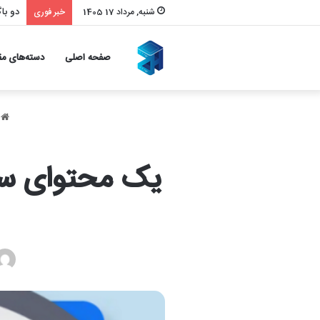
دو باگ امنیت
شنبه, مرداد 17 1405
خبر فوری
صفحه اصلی
دسته‌های مق
خ
یک محتوای سئو