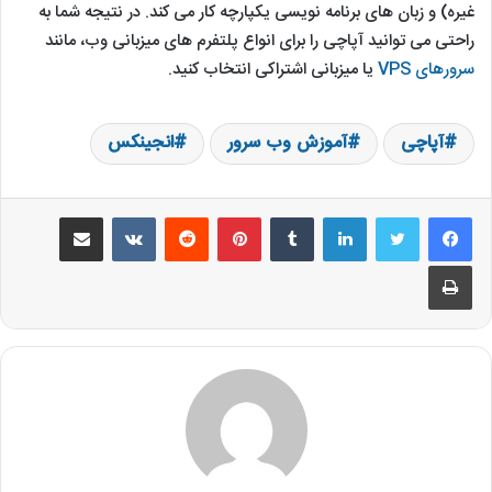
غیره) و زبان های برنامه نویسی یکپارچه کار می کند. در نتیجه شما به
راحتی می توانید آپاچی را برای انواع پلتفرم های میزبانی وب، مانند
سرورهای VPS
یا میزبانی اشتراکی انتخاب کنید.
آپاچی
آموزش وب سرور
انجینکس
لینکدین
‫تامبلر
‫پین‌ترست
‫رددیت
‫VKontakte
اشتراک گذاری از طریق ایمیل
چاپ