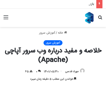
بازیابی سئو با ملی شدن و قطع اینترنت – بازگشت قدرتمند به نتایج گوگل
جستجو
منو
برای
خانه
/
آموزش سرور
آموزش سرور
خلاصه و مفید درباره وب سرور آپاچی
(Apache)
مهراد قدسی
1401/05/30
0
65
خواندن این مطلب 5 دقیقه زمان میبرد