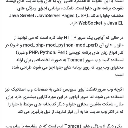
است. با این تفاوت که عملکرد اصلی آن، به جای وب سایت های ایستا،
تقویت برنامه های جاوا است. تامکت، توانایی اجرای ویژگی های
مختلف جاوا را مانند Java Servlet، JavaServer Pages (JSP)،
Java EL و WebSocket دارد.
در حالی که آپاچی یک سرور HTTP چند کاره است که می توانید از
ماژول های آن (mod_php، mod_python، mod_perl و غیره) در
کنار انواع زبان های برنامه نویسی (PHP، Python، Perl و غیره)
استفاده کنید؛ وب سرور Tomcat به صورت اختصاصی برای ارائه
محتوای وب پویا که روی برنامه های جاوا اجرا می شود، طراحی شده
است.
اگرچه وب سرور تامکت برای سرویس دهی به صفحات وب استاتیک نیز
استفاده می شود، اما سرور آپاچی در این مورد کارایی بیشتری دارد. برای
مثال، تامکت ماشین مجازی جاوا و دیگر کتابخانه های مرتبط با جاوا را
که در اکثر وب سایت ها به آن نیاز ندارید، از قبل بارگیری می کند.
یکی دیگر از ویژگی های Tomcat این است که در مقایسه با سایر وب