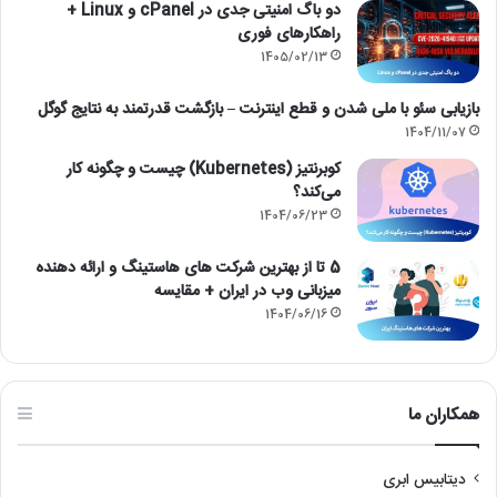
دو باگ امنیتی جدی در cPanel و Linux +
راهکارهای فوری
1405/02/13
بازیابی سئو با ملی شدن و قطع اینترنت – بازگشت قدرتمند به نتایج گوگل
1404/11/07
کوبرنتیز (Kubernetes) چیست و چگونه کار
می‌کند؟
1404/06/23
5 تا از بهترین شرکت های هاستینگ و ارائه دهنده
میزبانی وب در ایران + مقایسه
1404/06/16
همکاران ما
دیتابیس ابری