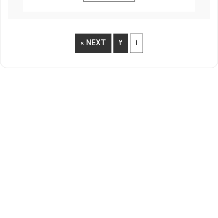
NEXT »
2
1
بازیابی سئو با ملی شدن و قطع
اینترنت – بازگشت قدرتمند به نتایج
گوگل
346
0
1404/11/07