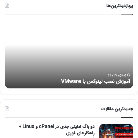
پربازدیدترین‌ها
آ
ر
م
ف
و
ع
ز
م
ش
ش
ن
ک
ص
ل
ب
ع
ل
د
1403/05/01
آموزش نصب لینوکس با VMware
)
ی
م
ن
ا
و
ج
ک
ر
س
ا
جدیدترین مقالات
ب
ی
ا
ه
دو باگ امنیتی جدی در cPanel و Linux +
V
ا
راهکارهای فوری
M
ی