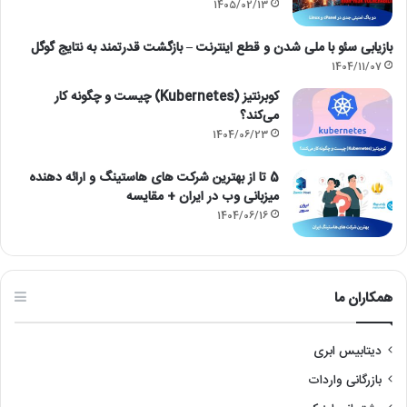
w
پ
1405/02/13
a
ر
r
و
بازیابی سئو با ملی شدن و قطع اینترنت – بازگشت قدرتمند به نتایج گوگل
e
ا
1404/11/07
ی
کوبرنتیز (Kubernetes) چیست و چگونه کار
ز
می‌کند؟
ر
1404/06/23
(
H
5 تا از بهترین شرکت های هاستینگ و ارائه دهنده
y
میزبانی وب در ایران + مقایسه
p
e
1404/06/16
r
v
i
s
همکاران ما
o
r
i
دیتابیس ابری
s
بازرگانی واردات
n
o